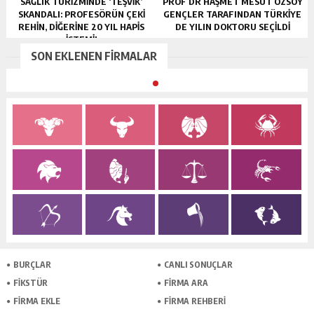
SAĞLIK TURİZMİNDE ‘TEŞVİK’
PROF DR HAŞMET MESUT ÖZSOY
SKANDALI: PROFESÖRÜN ÇEKİ
GENÇLER TARAFINDAN TÜRKİYE
REHİN, DİĞERİNE 20 YIL HAPİS
DE YILIN DOKTORU SEÇİLDİ
İSTEMİ!
SON EKLENEN FİRMALAR
BURÇLAR
CANLI SONUÇLAR
FİKSTÜR
FİRMA ARA
FİRMA EKLE
FİRMA REHBERİ