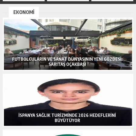
EKONOMİ
FUTBOLCULARIN VE SANAT DÜNYASININ YENI GÖZDESI:
SARITAŞ OÇAKBAŞI
İSPANYA SAĞLIK TURIZMINDE 2026 HEDEFLERINI
BÜYÜTÜYOR