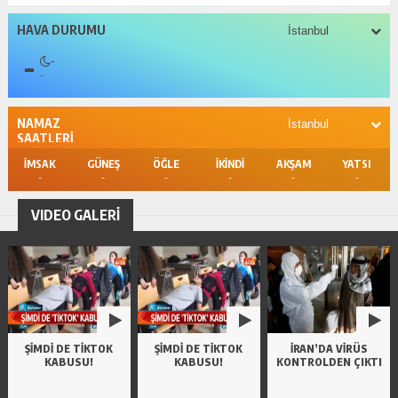
HAVA DURUMU
-
-
-
NAMAZ
SAATLERİ
İMSAK
GÜNEŞ
ÖĞLE
İKİNDİ
AKŞAM
YATSI
-
-
-
-
-
-
VIDEO GALERİ
ŞIMDI DE TIKTOK
ŞIMDI DE TIKTOK
İRAN’DA VIRÜS
KABUSU!
KABUSU!
KONTROLDEN ÇIKTI