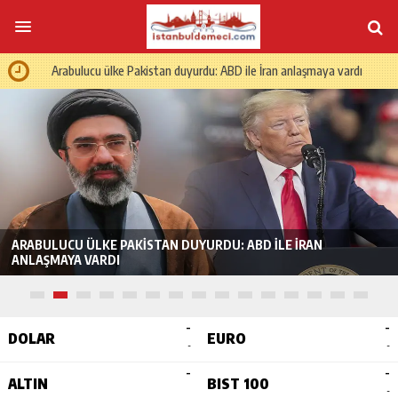
Arabulucu ülke Pakistan duyurdu: ABD ile İran anlaşmaya vardı
ARABULUCU ÜLKE PAKISTAN DUYURDU: ABD ILE İRAN
ANLAŞMAYA VARDI
-
-
DOLAR
EURO
-
-
-
-
ALTIN
BIST 100
-