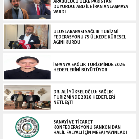
ARABULUCU ÜLKE PAKISTAN
DUYURDU: ABD ILE İRAN ANLAŞMAYA
VARDI
ULUSLARARASI SAĞLIK TURIZMI
FEDERASYONU 75 ÜLKEDE KÜRESEL
AĞINI KURDU
İSPANYA SAĞLIK TURIZMINDE 2026
HEDEFLERINI BÜYÜTÜYOR
DR. ALI YÜKSELOĞLU: SAĞLIK
TURIZMINDE 2026 HEDEFLERI
NETLEŞTI
SANAYİ VE TİCARET
KONFEDERASYONU SANKON DAN
HALİL FALYALI İÇİN MESAJ YAYINLADI