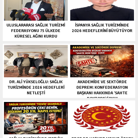
ULUSLARARASI SAĞLIK TURIZMI
İSPANYA SAĞLIK TURIZMINDE
FEDERASYONU 75 ÜLKEDE
2026 HEDEFLERINI BÜYÜTÜYOR
KÜRESEL AĞINI KURDU
DR. ALI YÜKSELOĞLU: SAĞLIK
AKADEMİDE VE SEKTÖRDE
TURIZMINDE 2026 HEDEFLERI
DEPREM: KONFEDERASYON
NETLEŞTI
BAŞKANI HAKKINDA ‘SAHTE
DOKTORA’ ŞOKU!