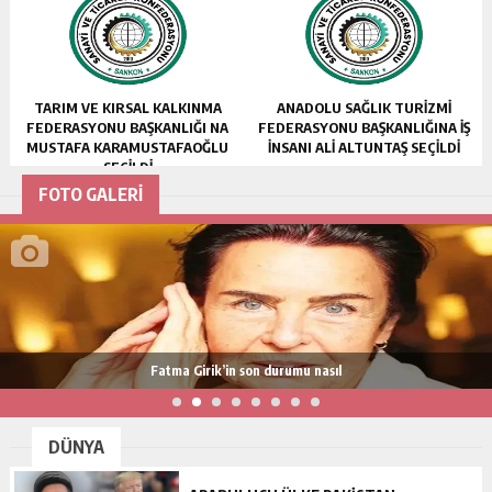
TARIM VE KIRSAL KALKINMA
ANADOLU SAĞLIK TURİZMİ
FEDERASYONU BAŞKANLIĞI NA
FEDERASYONU BAŞKANLIĞINA İŞ
MUSTAFA KARAMUSTAFAOĞLU
İNSANI ALİ ALTUNTAŞ SEÇİLDİ
SEÇİLDİ
FOTO GALERİ
Fatma Girik’in son durumu nasıl
DÜNYA