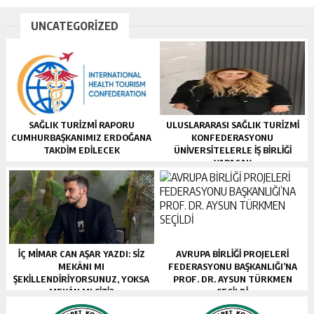
UNCATEGORIZED
SAĞLIK TURİZMİ RAPORU
ULUSLARARASI SAĞLIK TURİZMİ
CUMHURBAŞKANIMIZ ERDOĞANA
KONFEDERASYONU
TAKDİM EDİLECEK
ÜNİVERSİTELERLE İŞ BİRLİĞİ
YAPACAK
İÇ MIMAR CAN AŞAR YAZDI: SIZ
AVRUPA BİRLİĞİ PROJELERİ
MEKÂNI MI
FEDERASYONU BAŞKANLIĞI’NA
ŞEKILLENDIRIYORSUNUZ, YOKSA
PROF. DR. AYSUN TÜRKMEN
MEKÂN MI SIZI?
SEÇİLDİ