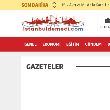
SON DAKİKA
Ufuk Avcı ve Mustafa Karal Hak
Hayırsever İş İnsanı Mehmet As
Sinemada Yapay Zeka Sempozy
FOTO G
Uluslararası Sağlık Turizmi F
GENEL
EKONOMİ
İspanya Sağlık Turizminde 202
EĞİTİM
GÜNDEM
Dr. Ali Yükseloğlu: Sağlık Tur
SANAYİ VE TİCARET KONFEDE
GAZETELER
GENÇLİK VE SPOR KONFEDERAS
AKADEMİDE VE SEKTÖRDE DE