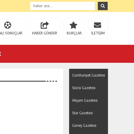
NLI SONUÇLAR
HABER GÖNDER
BURÇLAR
İLETİŞİM
K
Cumhuriyet Gazetesi
Sözcü Gazetesi
Akşam Gazetesi
U!
Star Gazetesi
Güneş Gazetesi