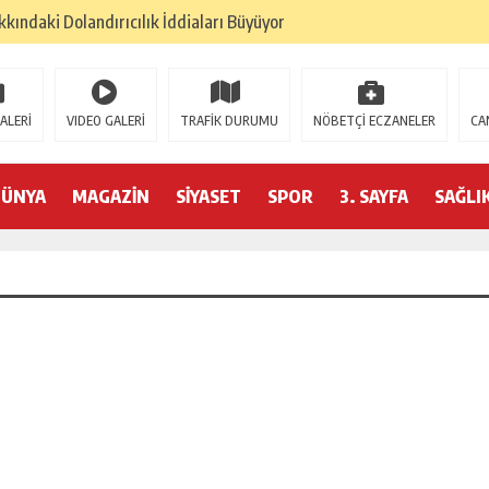
kındaki Dolandırıcılık İddiaları Büyüyor
lan: “Çanakkale, Bir Milletin Yeniden Doğuşudur”
umu Beyoğlu’nda Düzenleniyor
ALERİ
VIDEO GALERİ
TRAFİK DURUMU
NÖBETÇİ ECZANELER
CA
ederasyonu 75 Ülkede Küresel Ağını Kurdu
6 Hedeflerini Büyütüyor
DÜNYA
MAGAZİN
SİYASET
SPOR
3. SAYFA
SAĞLI
izminde 2026 Hedefleri Netleşti
RASYONU SANKON DAN HALİL FALYALI İÇİN MESAJ YAYINLADI
YONUN DAN HALİL FALYALI İÇİN SAYGI MESAJI YAYINLADI
PREM: KONFEDERASYON BAŞKANI HAKKINDA ‘SAHTE DOKTORA’ ŞOK