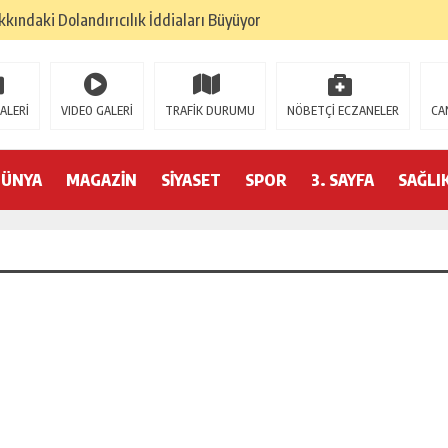
kındaki Dolandırıcılık İddiaları Büyüyor
lan: “Çanakkale, Bir Milletin Yeniden Doğuşudur”
umu Beyoğlu’nda Düzenleniyor
ALERİ
VIDEO GALERİ
TRAFİK DURUMU
NÖBETÇİ ECZANELER
CA
ederasyonu 75 Ülkede Küresel Ağını Kurdu
6 Hedeflerini Büyütüyor
DÜNYA
MAGAZİN
SİYASET
SPOR
3. SAYFA
SAĞLI
izminde 2026 Hedefleri Netleşti
RASYONU SANKON DAN HALİL FALYALI İÇİN MESAJ YAYINLADI
YONUN DAN HALİL FALYALI İÇİN SAYGI MESAJI YAYINLADI
PREM: KONFEDERASYON BAŞKANI HAKKINDA ‘SAHTE DOKTORA’ ŞOK