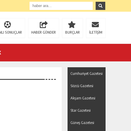
NLI SONUÇLAR
HABER GÖNDER
BURÇLAR
İLETİŞİM
K
Cumhuriyet Gazetesi
Sözcü Gazetesi
Akşam Gazetesi
U!
Star Gazetesi
Güneş Gazetesi