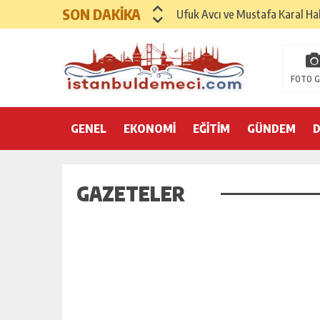
SON DAKİKA
Ufuk Avcı ve Mustafa Karal Hak
Hayırsever İş İnsanı Mehmet As
Sinemada Yapay Zeka Sempozy
FOTO G
Uluslararası Sağlık Turizmi F
GENEL
EKONOMİ
İspanya Sağlık Turizminde 202
EĞİTİM
GÜNDEM
Dr. Ali Yükseloğlu: Sağlık Tur
SANAYİ VE TİCARET KONFEDE
GAZETELER
GENÇLİK VE SPOR KONFEDERAS
AKADEMİDE VE SEKTÖRDE DE