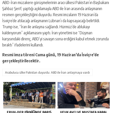
ABD-İran müzakere görüşmelerinin aracı ülkesi Pakistan’ın Başbakanı
Şahbaz Şerif, yaptığı açıklamayla ABD ile İran arasında anlaşmanın
resmen gerçekleştiğini duyurdu. Resmi imzaların 19 Haziran’da
İsviçre’de atılacağı anlaşmanın Lübnan’ı da kapsayacağı belirtildi.
Trump ise, “İran ile anlaşma sağlandı. Hürmüz’de ablukayı
kaldırıyorum” açıklamasını yaptı. İran yönetimi ise “Düşman
karşısındaki direnç, ABD’yi savaşın sona erdiğini kabul etmek zorunda
bıraktı” ifadelerini kullandı.
Resmi imza töreni Cuma günü, 19 Haziran’da İsviçre’de
gerçekleştirilecektir.
Arabulucu ülke Pakistan duyurdu: ABD ile İran anlaşmaya vardı
ERUH-DER PIKNIĞINDE BARIŞ,
UFUK AVCI VE MUSTAFA KARAL