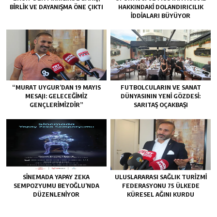
BIRLIK VE DAYANIŞMA ÖNE ÇIKTI
HAKKINDAKI DOLANDIRICILIK
İDDIALARI BÜYÜYOR
“MURAT UYGUR’DAN 19 MAYIS
FUTBOLCULARIN VE SANAT
MESAJI: GELECEĞIMIZ
DÜNYASININ YENI GÖZDESI:
GENÇLERIMIZDIR”
SARITAŞ OÇAKBAŞI
SINEMADA YAPAY ZEKA
ULUSLARARASI SAĞLIK TURIZMI
SEMPOZYUMU BEYOĞLU’NDA
FEDERASYONU 75 ÜLKEDE
DÜZENLENIYOR
KÜRESEL AĞINI KURDU