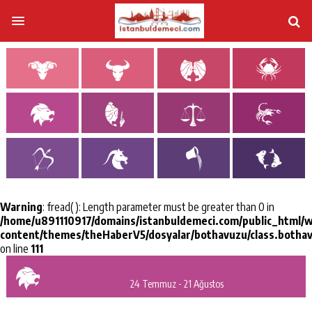
Warning
: fread(): Length parameter must be greater than 0 in
/home/u891110917/domains/istanbuldemeci.com/public_html/
content/themes/theHaberV5/dosyalar/bothavuzu/class.botha
on line
111
24 Temmuz - 21 Ağustos