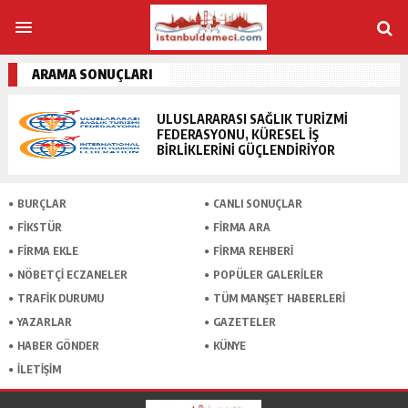
ARAMA SONUÇLARI
ULUSLARARASI SAĞLIK TURIZMI
FEDERASYONU, KÜRESEL İŞ
BIRLIKLERINI GÜÇLENDIRIYOR
BURÇLAR
CANLI SONUÇLAR
FİKSTÜR
FİRMA ARA
FİRMA EKLE
FİRMA REHBERİ
NÖBETÇİ ECZANELER
POPÜLER GALERİLER
TRAFİK DURUMU
TÜM MANŞET HABERLERİ
YAZARLAR
GAZETELER
HABER GÖNDER
KÜNYE
İLETİŞİM