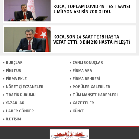
KOCA, TOPLAM COVID-19 TEST SAYISI
2 MILYON 451 BIN 700 OLDU.
KOCA, SON 24 SAATTE 18 HASTA
VEFAT ETTI, 3 BIN 218 HASTA IYILEŞTI
BURÇLAR
CANLI SONUÇLAR
FİKSTÜR
FİRMA ARA
FİRMA EKLE
FİRMA REHBERİ
NÖBETÇİ ECZANELER
POPÜLER GALERİLER
TRAFİK DURUMU
TÜM MANŞET HABERLERİ
YAZARLAR
GAZETELER
HABER GÖNDER
KÜNYE
İLETİŞİM