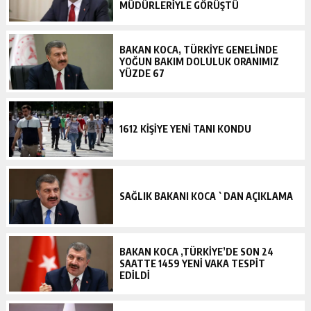
MÜDÜRLERIYLE GÖRÜŞTÜ
BAKAN KOCA, TÜRKIYE GENELINDE
YOĞUN BAKIM DOLULUK ORANIMIZ
YÜZDE 67
1612 KIŞIYE YENI TANI KONDU
SAĞLIK BAKANI KOCA `DAN AÇIKLAMA
BAKAN KOCA ,TÜRKIYE’DE SON 24
SAATTE 1459 YENI VAKA TESPIT
EDILDI