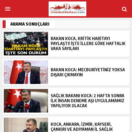
ARAMA SONUÇLARI
BAKAN KOCA, KRITIK HARITAYI
PAYLAŞTI! İŞTE ILLERE GÖRE HAFTALIK
VAKA SAYILARI
BAKAN KOCA: MECBURIYETINIZ YOKSA
DIŞARI ÇIKMAYIN
SAĞLIK BAKANI KOCA: 2 HAFTA SONRA
ILK INSAN DENEME AŞI UYGULAMAMIZ
YAPILIYOR OLACAK
KOCA, ANKARA, İZMIR, KAYSERI,
ÇANKIRI VE ADIYAMAN IL SAĞLIK