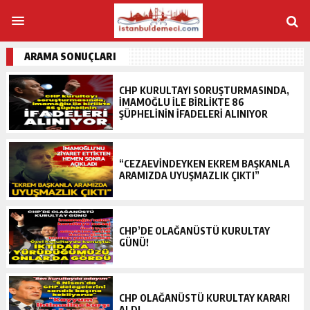
ARAMA SONUÇLARI
CHP KURULTAYI SORUŞTURMASINDA,
İMAMOĞLU ILE BIRLIKTE 86
ŞÜPHELININ IFADELERI ALINIYOR
“CEZAEVINDEYKEN EKREM BAŞKANLA
ARAMIZDA UYUŞMAZLIK ÇIKTI”
CHP’DE OLAĞANÜSTÜ KURULTAY
GÜNÜ!
CHP OLAĞANÜSTÜ KURULTAY KARARI
ALDI