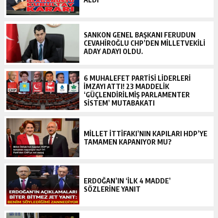
SANKON GENEL BAŞKANI FERUDUN
CEVAHİROĞLU CHP’DEN MİLLETVEKİLİ
ADAY ADAYI OLDU.
6 MUHALEFET PARTISI LIDERLERI
IMZAYI ATTI! 23 MADDELIK
‘GÜÇLENDIRILMIŞ PARLAMENTER
SISTEM’ MUTABAKATI
MILLET İTTIFAKI’NIN KAPILARI HDP’YE
TAMAMEN KAPANIYOR MU?
ERDOĞAN’IN ‘ILK 4 MADDE’
SÖZLERINE YANIT