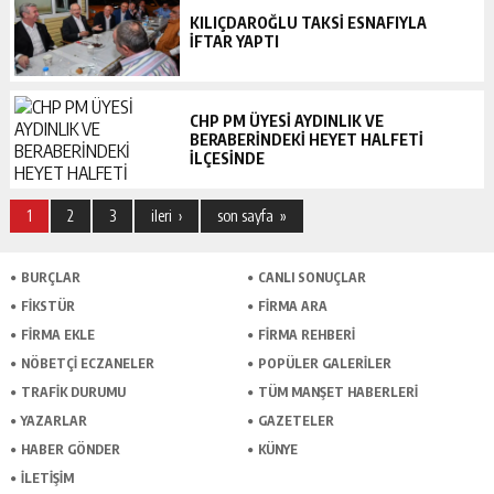
KILIÇDAROĞLU TAKSI ESNAFIYLA
IFTAR YAPTI
CHP PM ÜYESİ AYDINLIK VE
BERABERİNDEKİ HEYET HALFETİ
İLÇESİNDE
1
2
3
ileri ›
son sayfa »
BURÇLAR
CANLI SONUÇLAR
FİKSTÜR
FİRMA ARA
FİRMA EKLE
FİRMA REHBERİ
NÖBETÇİ ECZANELER
POPÜLER GALERİLER
TRAFİK DURUMU
TÜM MANŞET HABERLERİ
YAZARLAR
GAZETELER
HABER GÖNDER
KÜNYE
İLETİŞİM