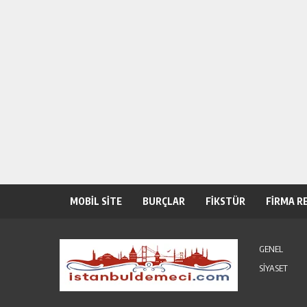
MOBİL SİTE
BURÇLAR
FİKSTÜR
FİRMA R
GENEL
SİYASET