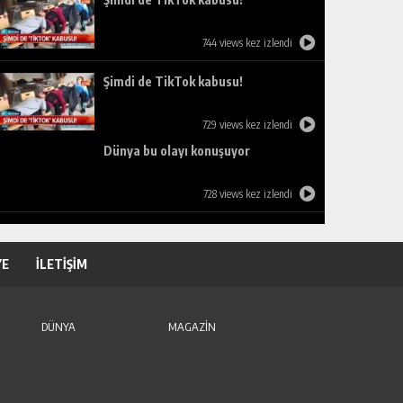
744 views kez izlendi
Şimdi de TikTok kabusu!
729 views kez izlendi
Dünya bu olayı konuşuyor
728 views kez izlendi
YE
İLETİŞİM
DÜNYA
MAGAZİN