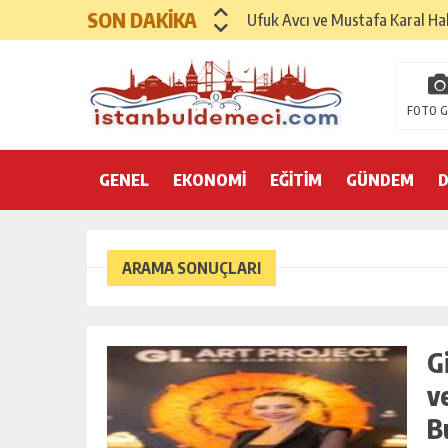
SON DAKİKA
Ufuk Avcı ve Mustafa Karal Hak
Hayırsever İş İnsanı Mehmet As
Sinemada Yapay Zeka Sempozy
FOTO G
Uluslararası Sağlık Turizmi F
GENEL
EKONOMİ
İspanya Sağlık Turizminde 202
EĞİTİM
GÜNDEM
Dr. Ali Yükseloğlu: Sağlık Tur
SANAYİ VE TİCARET KONFEDE
ARAMA SONUÇLARI
GENÇLİK VE SPOR KONFEDERAS
AKADEMİDE VE SEKTÖRDE DE
G
v
HAYIRSEVER İŞ İNSANI MEHMET A
B
“ÇANAKKALE, BIR MILLETIN YENI