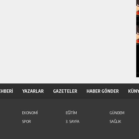
EHBERİ
YAZARLAR
GAZETELER
HABER GÖNDER
KÜN
EKONOMİ
EĞİTİM
GÜNDEM
SPOR
3. SAYFA
SAĞLIK