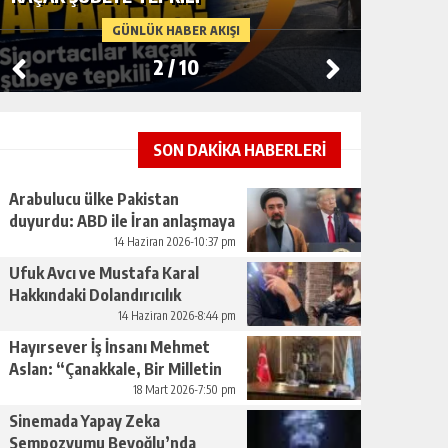
GÜNLÜK HABER AKIŞI
2
/
10
SON DAKİKA HABERLERİ
Arabulucu ülke Pakistan
duyurdu: ABD ile İran anlaşmaya
vardı
14 Haziran 2026-10:37 pm
Ufuk Avcı ve Mustafa Karal
Hakkındaki Dolandırıcılık
İddiaları Büyüyor
14 Haziran 2026-8:44 pm
Hayırsever İş İnsanı Mehmet
Aslan: “Çanakkale, Bir Milletin
Yeniden Doğuşudur”
18 Mart 2026-7:50 pm
Sinemada Yapay Zeka
Sempozyumu Beyoğlu’nda