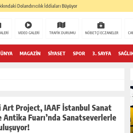
kındaki Dolandırıcılık İddiaları Büyüyor
lan: “Çanakkale, Bir Milletin Yeniden Doğuşudur”
umu Beyoğlu’nda Düzenleniyor
ALERİ
VIDEO GALERİ
TRAFİK DURUMU
NÖBETÇİ ECZANELER
CA
ederasyonu 75 Ülkede Küresel Ağını Kurdu
6 Hedeflerini Büyütüyor
DÜNYA
MAGAZİN
SİYASET
SPOR
3. SAYFA
SAĞLI
izminde 2026 Hedefleri Netleşti
RASYONU SANKON DAN HALİL FALYALI İÇİN MESAJ YAYINLADI
YONUN DAN HALİL FALYALI İÇİN SAYGI MESAJI YAYINLADI
PREM: KONFEDERASYON BAŞKANI HAKKINDA ‘SAHTE DOKTORA’ ŞOK
i Art Project, IAAF İstanbul Sanat
e Antika Fuarı’nda Sanatseverlerle
SLAN:
ERUH-DER PIKNIĞINDE BARIŞ, BIRLIK VE
uluşuyor!
DEN
DAYANIŞMA ÖNE ÇIKTI