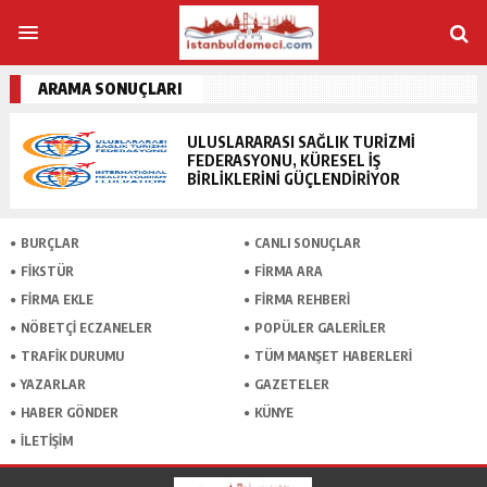
ARAMA SONUÇLARI
ULUSLARARASI SAĞLIK TURIZMI
FEDERASYONU, KÜRESEL İŞ
BIRLIKLERINI GÜÇLENDIRIYOR
BURÇLAR
CANLI SONUÇLAR
FİKSTÜR
FİRMA ARA
FİRMA EKLE
FİRMA REHBERİ
NÖBETÇİ ECZANELER
POPÜLER GALERİLER
TRAFİK DURUMU
TÜM MANŞET HABERLERİ
YAZARLAR
GAZETELER
HABER GÖNDER
KÜNYE
İLETİŞİM