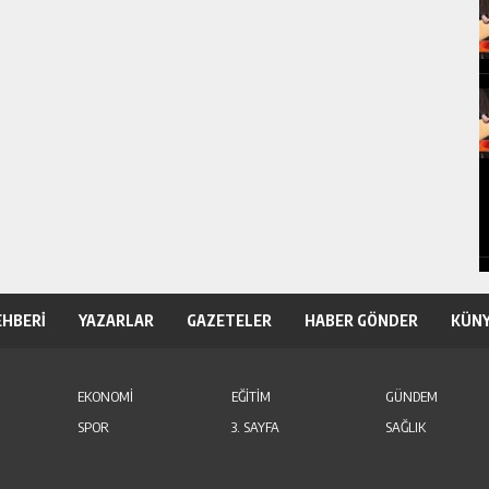
EHBERİ
YAZARLAR
GAZETELER
HABER GÖNDER
KÜN
EKONOMİ
EĞİTİM
GÜNDEM
SPOR
3. SAYFA
SAĞLIK