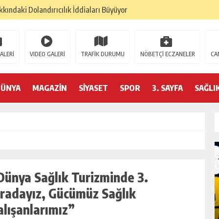
kındaki Dolandırıcılık İddiaları Büyüyor
lan: “Çanakkale, Bir Milletin Yeniden Doğuşudur”
umu Beyoğlu’nda Düzenleniyor
ALERİ
VIDEO GALERİ
TRAFİK DURUMU
NÖBETÇİ ECZANELER
CA
ederasyonu 75 Ülkede Küresel Ağını Kurdu
6 Hedeflerini Büyütüyor
DÜNYA
MAGAZİN
SİYASET
SPOR
3. SAYFA
SAĞLI
izminde 2026 Hedefleri Netleşti
RASYONU SANKON DAN HALİL FALYALI İÇİN MESAJ YAYINLADI
YONUN DAN HALİL FALYALI İÇİN SAYGI MESAJI YAYINLADI
PREM: KONFEDERASYON BAŞKANI HAKKINDA ‘SAHTE DOKTORA’ ŞOK
Dünya Sağlık Turizminde 3.
ıradayız, Gücümüz Sağlık
SLAN:
ERUH-DER PIKNIĞINDE BARIŞ, BIRLIK VE
alışanlarımız”
DEN
DAYANIŞMA ÖNE ÇIKTI