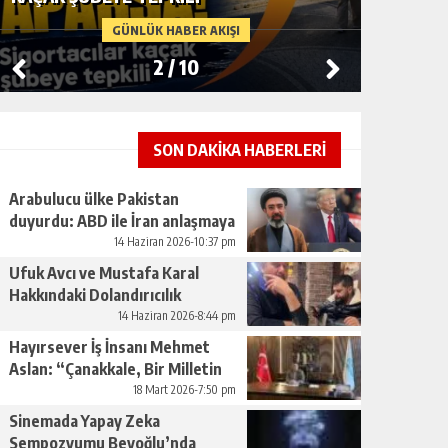
GÜNLÜK HABER AKIŞI
2
/
10
SON DAKİKA HABERLERİ
Arabulucu ülke Pakistan
duyurdu: ABD ile İran anlaşmaya
vardı
14 Haziran 2026-10:37 pm
Ufuk Avcı ve Mustafa Karal
Hakkındaki Dolandırıcılık
İddiaları Büyüyor
14 Haziran 2026-8:44 pm
Hayırsever İş İnsanı Mehmet
Aslan: “Çanakkale, Bir Milletin
Yeniden Doğuşudur”
18 Mart 2026-7:50 pm
Sinemada Yapay Zeka
Sempozyumu Beyoğlu’nda