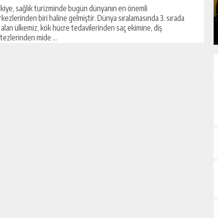
kiye, sağlık turizminde bugün dünyanın en önemli
GÜNLÜK HABER AKIŞI
kezlerinden biri haline gelmiştir. Dünya sıralamasında 3. sırada
 alan ülkemiz, kök hücre tedavilerinden saç ekimine, diş
tezlerinden mide ...