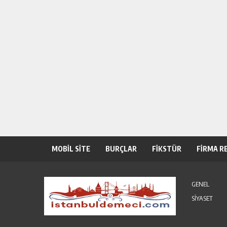
MOBİL SİTE
BURÇLAR
FİKSTÜR
FİRMA R
GENEL
SİYASET