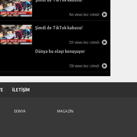
744 views kez izlendi
Şimdi de TikTok kabusu!
729 views kez izlendi
Dünya bu olayı konuşuyor
728 views kez izlendi
YE
İLETİŞİM
DÜNYA
MAGAZİN