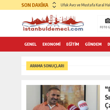
SON DAKİKA
Ufuk Avcı ve Mustafa Karal Hak
Hayırsever İş İnsanı Mehmet As
Sinemada Yapay Zeka Sempozy
FOTO G
Uluslararası Sağlık Turizmi F
GENEL
EKONOMİ
İspanya Sağlık Turizminde 202
EĞİTİM
GÜNDEM
Dr. Ali Yükseloğlu: Sağlık Tur
SANAYİ VE TİCARET KONFEDE
ARAMA SONUÇLARI
GENÇLİK VE SPOR KONFEDERAS
AKADEMİDE VE SEKTÖRDE DE
“
S
HAYIRSEVER İŞ İNSANI MEHMET A
Ç
“ÇANAKKALE, BIR MILLETIN YENI