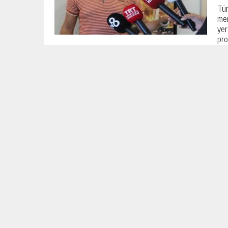
DOĞUŞUDUR”
Tür
GÜNLÜK HABER AKIŞI
mer
yer
pro