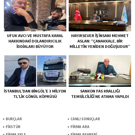
UFUK AVCI VE MUSTAFA KARAL
HAYIRSEVER İŞ İNSANI MEHMET
HAKKINDAKI DOLANDIRICILIK
ASLAN: “ÇANAKKALE, BIR
İDDIALARI BÜYÜYOR
MILLETIN YENIDEN DOĞUŞUDUR”
İSTANBUL’DAN BINGÖL’E 3 MILYON
SANKON FAS KRALLIĞI
TL’LIK GÖNÜL KÖPRÜSÜ
TEMSİLCİLİĞİ NE ATAMA YAPILDI
BURÇLAR
CANLI SONUÇLAR
FİKSTÜR
FİRMA ARA
FİRMA EKLE
FİRMA REHBERİ