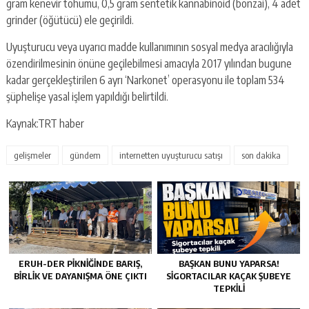
gram kenevir tohumu, 0,5 gram sentetik kannabinoid (bonzai), 4 adet
grinder (öğütücü) ele geçirildi.
Uyuşturucu veya uyarıcı madde kullanımının sosyal medya aracılığıyla
özendirilmesinin önüne geçilebilmesi amacıyla 2017 yılından bugune
kadar gerçekleştirilen 6 ayrı ‘Narkonet’ operasyonu ile toplam 534
şüphelişe yasal işlem yapıldığı belirtildi.
Kaynak:TRT haber
gelişmeler
gündem
internetten uyuşturucu satışı
son dakika
ERUH-DER PIKNIĞINDE BARIŞ,
BAŞKAN BUNU YAPARSA!
BIRLIK VE DAYANIŞMA ÖNE ÇIKTI
SIGORTACILAR KAÇAK ŞUBEYE
TEPKILI