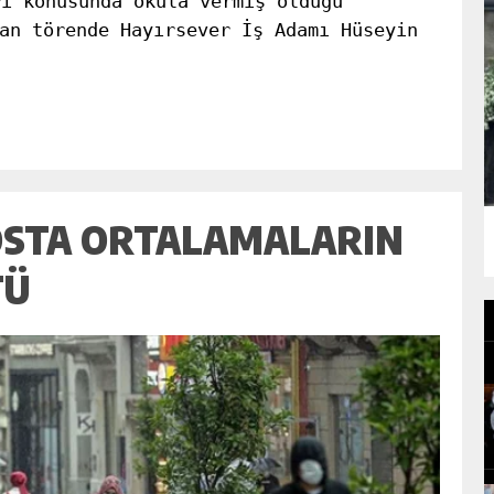
ri konusunda okula vermiş olduğu
an törende Hayırsever İş Adamı Hüseyin
OSTA ORTALAMALARIN
TÜ