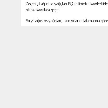
Geçen yıl ağustos yağışları 19,7 milimetre kaydedilirk
olarak kayıtlara geçti.
Bu yıl ağustos yağışları, uzun yıllar ortalamasına göre
Ağustos ayında yağışlar ülke genelinde geçen yılki ya
ve Batı Karadeniz, Trakya’nın kuzeyi, İç Anadolu, Gazi
Elazığ çevrelerinde normallerine göre yüzde 80’in üz
KAYNAK:TRT HABER
EYLÜL AĞUSTOS
YAĞIS
MOBİL SİTE
BURÇLAR
FİKSTÜR
FİRMA R
GENEL
SİYASET