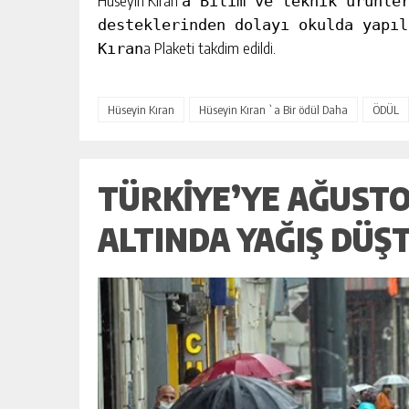
Hüseyin Kıran
a Bilim ve teknik ürünle
desteklerinden dolayı okulda yapıl
a Plaketi takdim edildi.
Kıran
Hüseyin Kıran
Hüseyin Kıran `a Bir ödül Daha
ÖDÜL
TÜRKIYE’YE AĞUST
ALTINDA YAĞIŞ DÜŞ