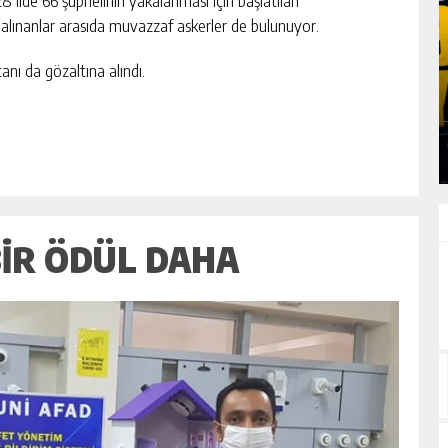
 ilde 66 şüphelinin yakalanması için başlatılan
 alınanlar arasıda muvazzaf askerler de bulunuyor.
IK VE
BAŞKAN BUNU YAPARSA! SIGORTACILAR
ı da gözaltına alındı.
KAÇAK ŞUBEYE TEPKILI
GÜNLÜK HABER AKIŞI
BIR ÖDÜL DAHA