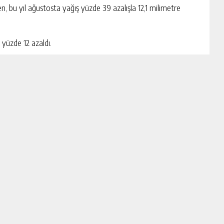
en, bu yıl ağustosta yağış yüzde 39 azalışla 12,1 milimetre
 yüzde 12 azaldı.
ğışların altında gerçekleşti. Ağustos ayında Kuzey Ege, Orta
antep, Hatay çevreleri ile Mardin, Diyarbakır, Şanlıurfa ve
erinde azalma kaydedildi.
EHBERİ
YAZARLAR
GAZETELER
HABER GÖNDER
KÜN
EKONOMİ
EĞİTİM
GÜNDEM
SPOR
3. SAYFA
SAĞLIK