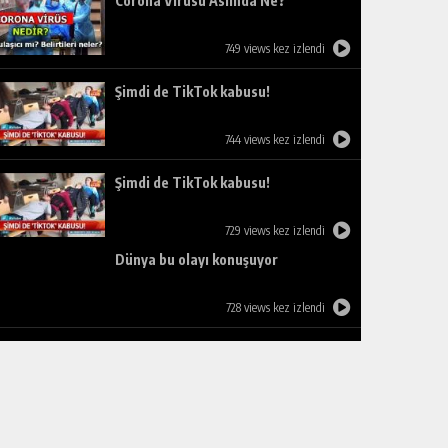
Corona Virüsü Aslında Ne?
749 views kez izlendi
Şimdi de TikTok kabusu!
744 views kez izlendi
Şimdi de TikTok kabusu!
729 views kez izlendi
Dünya bu olayı konuşuyor
728 views kez izlendi