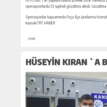
FETÖ’nün TSK yapılanmasına yönelik İzmir merkezli 28
operasyonlarda 53 şüpheli gözaltına alındı. Gözaltına
MEHMET ASLAN:
ERUH-DER PIKNIĞINDE BARIŞ, BIRL
Operasyonlar kapsamında Foça İlçe Jandarma Komutan
TIN YENIDEN
DAYANIŞMA ÖNE ÇIKTI
kaynak:TRT HABER
KIŞI
GÜNLÜK HABER AKIŞI
İZMİR
HÜSEYIN KIRAN `A 