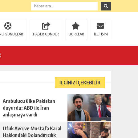
NLI SONUÇLAR
HABER GÖNDER
BURÇLAR
İLETİŞİM
K
İLGİNİZİ ÇEKEBİLİR
Arabulucu ülke Pakistan
U!
duyurdu: ABD ile İran
anlaşmaya vardı
Ufuk Avcı ve Mustafa Karal
Hakkındaki Dolandırıcılık