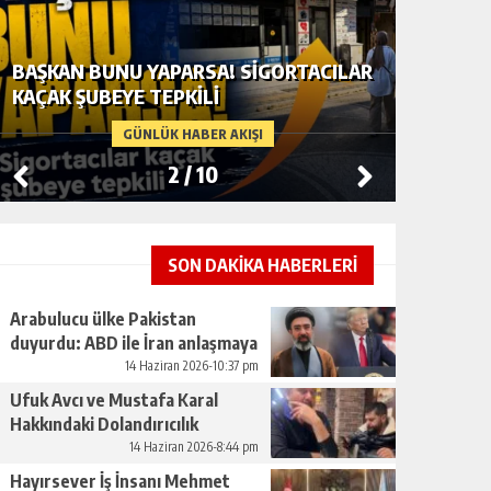
ARABULUCU ÜLKE PAKISTAN DUYURDU:
UFUK A
ABD ILE İRAN ANLAŞMAYA VARDI
HAKKIND
BÜYÜY
GÜNLÜK HABER AKIŞI
3
/
10
SON DAKİKA HABERLERİ
Arabulucu ülke Pakistan
duyurdu: ABD ile İran anlaşmaya
vardı
14 Haziran 2026-10:37 pm
Ufuk Avcı ve Mustafa Karal
Hakkındaki Dolandırıcılık
İddiaları Büyüyor
14 Haziran 2026-8:44 pm
Hayırsever İş İnsanı Mehmet