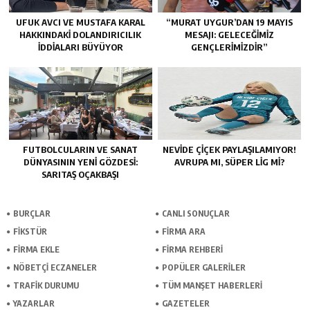
UFUK AVCI VE MUSTAFA KARAL
“MURAT UYGUR’DAN 19 MAYIS
HAKKINDAKI DOLANDIRICILIK
MESAJI: GELECEĞIMIZ
İDDIALARI BÜYÜYOR
GENÇLERIMIZDIR”
FUTBOLCULARIN VE SANAT
NEVIDE ÇIÇEK PAYLAŞILAMIYOR!
DÜNYASININ YENI GÖZDESI:
AVRUPA MI, SÜPER LIG MI?
SARITAŞ OÇAKBAŞI
BURÇLAR
CANLI SONUÇLAR
FİKSTÜR
FİRMA ARA
FİRMA EKLE
FİRMA REHBERİ
NÖBETÇİ ECZANELER
POPÜLER GALERİLER
TRAFİK DURUMU
TÜM MANŞET HABERLERİ
YAZARLAR
GAZETELER