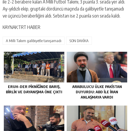
ile 2-2 berabere kalan A Milli Futbol Takımı, 3 puanla 3. sırada yer aldı.
Ay-yıldızlı ekip, gruptaki dördüncü maçında da galibiyetle tanışamadı
ve üçüncü beraberliğini aldı. Sırbistan ise 2 puanla son sırada kaldı.
KAYNAK:TRT HABER
A Milli Takım galibiyetle tanışamadı
SON DAKİKA
ERUH-DER PIKNIĞINDE BARIŞ,
ARABULUCU ÜLKE PAKISTAN
BIRLIK VE DAYANIŞMA ÖNE ÇIKTI
DUYURDU: ABD ILE İRAN
ANLAŞMAYA VARDI