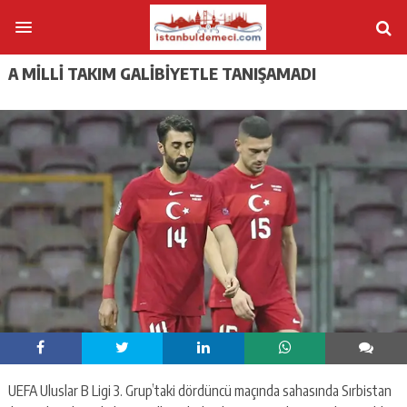
A MILLI TAKIM GALIBIYETLE TANIŞAMADI
UEFA Uluslar B Ligi 3. Grup’taki dördüncü maçında sahasında Sırbistan