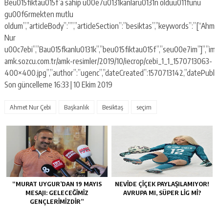
Beu015fiktau015f’a sahip u00e7u0131kanlaru0131n olduu011funu
gu00f6rmekten mutlu
oldum”,”articleBody”:””,”articleSection”:”besiktas”,”keywords”:”[“Ahme
Nur
u00c7ebi”,”Bau015fkanlu0131k”,”beu015fiktau015f”,”seu00e7im”]”,”imag
amk.sozcu.com.tr/amk-resimler/2019/10/iecrop/cebi_1_1_1570713063-
400×400.jpg”,”author”:”ugenc”,”dateCreated”:1570713142,”datePublish
Son güncelleme 16:33 | 10 Ekim 2019
Ahmet Nur Çebi
Başkanlık
Besiktaş
seçim
“MURAT UYGUR’DAN 19 MAYIS
NEVIDE ÇIÇEK PAYLAŞILAMIYOR!
MESAJI: GELECEĞIMIZ
AVRUPA MI, SÜPER LIG MI?
GENÇLERIMIZDIR”