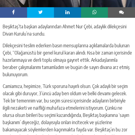
Beşiktaş’ta başkan adaylarından Ahmet Nur Çebi, adaylık dilekçesini
Divan Kurulu’na sundu.
Dilekçesini teslim ederken basın mensuplarına açıklamalarda bulunan
Çebi, “Olağanüstü bir genel kurul kararı alındı. Kısa bir zaman içerisinde
hazırlanmaya ve derli toplu olmaya gayret ettik. Arkadaşlarımla
beraber çalışmalarımı tamamladım ve bugün de sayın divana arz etmiş
bulunuyorum.
Camiamıza, hepimize, Türk sporuna hayırlı olsun. Çok adaylı bir seçim
olacak gibi duruyor, 3’üncü aday ben oldum ve belki devamı gelecek.
Tek bir temennim var, bu seçim süresi içerisinde adayların birbiriyle
ilgili nezaketi ve naifliği muhafaza etmelerini istiyorum. Çünkü ne
olursa olsun birileri bu seçimi kazandığında, Beşiktaş başkanına ‘sayın
başkanım’ diyeceğiz, dolayısıyla onları incitecek ve yüzlerine
bakamayacak söylemlerden kaçınmakta fayda var. Beşiktaş’ın bu zor