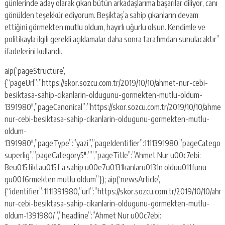
günlerinde aday olarak çıkan bütün arkadaşlarıma başarılar diliyor, canı
gönülden teşekkür ediyorum. Beşiktaş’a sahip çıkanların devam
ettiğini görmekten mutlu oldum, hayırlı uğurlu olsun. Kendimle ve
politikayla ilgili gerekli açıklamalar daha sonra tarafımdan sunulacaktır”
ifadelerini kullandı.
aip(‘pageStructure’,
{“pageUrl”:”https://skor.sozcu.com.tr/2019/10/10/ahmet-nur-cebi-
besiktasa-sahip-cikanlarin-oldugunu-gormekten-mutlu-oldum-
1391980″,”pageCanonical”:”https://skor.sozcu.com.tr/2019/10/10/ahmet
nur-cebi-besiktasa-sahip-cikanlarin-oldugunu-gormekten-mutlu-
oldum-
1391980″,”pageType”:”yazi”,”pageIdentifier”:1111391980,”pageCategor
superlig”,”pageCategory5″:””,”pageTitle”:”Ahmet Nur u00c7ebi:
Beu015fiktau015f’a sahip u00e7u0131kanlaru0131n olduu011funu
gu00f6rmekten mutlu oldum”}); aip(‘newsArticle’,
{“identifier”:1111391980,”url”:”https://skor.sozcu.com.tr/2019/10/10/ah
nur-cebi-besiktasa-sahip-cikanlarin-oldugunu-gormekten-mutlu-
oldum-1391980/”,”headline”:”Ahmet Nur u00c7ebi: