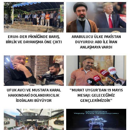
ERUH-DER PIKNIĞINDE BARIŞ,
ARABULUCU ÜLKE PAKISTAN
BIRLIK VE DAYANIŞMA ÖNE ÇIKTI
DUYURDU: ABD ILE İRAN
ANLAŞMAYA VARDI
UFUK AVCI VE MUSTAFA KARAL
“MURAT UYGUR’DAN 19 MAYIS
HAKKINDAKI DOLANDIRICILIK
MESAJI: GELECEĞIMIZ
İDDIALARI BÜYÜYOR
GENÇLERIMIZDIR”