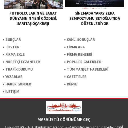
FUTBOLCULARIN VE SANAT
SINEMADA YAPAY ZEKA
DÜNYASININ YENI GÖZDESI:
SEMPOZYUMU BEYOĞLU’NDA
SARITAŞ OÇAKBAŞI
DÜZENLENIYOR
BURÇLAR
CANLI SONUÇLAR
FİKSTÜR
FİRMA ARA
FİRMA EKLE
FİRMA REHBERİ
NÖBETÇİ ECZANELER
POPÜLER GALERİLER
TRAFİK DURUMU
TÜM MANŞET HABERLERİ
YAZARLAR
GAZETELER
HABER GÖNDER
KÜNYE
İLETİŞİM
MASAÜSTÜ GÖRÜNÜME GEÇ
Copyright © 2020 istanbuldemeci.com - Sitemizde yayınlanan haberlerin telif