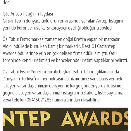
dedi.
İşte Antep fıstığının faydası
Gaziantep’in dünyaca ünlü ürünleri arasında yer alan Antep fıstığının
yeni tip koronavirüse karşı koruyucu özelliği olduğunu söyledi.
Öz Tabur Fıstık markası tamamen doğal üretim yapan bir markadır.
Aldığı ödüllede bunu kanıtlamış bir markadır. Best Of Gaziantep
Awards ödüllerinde yılın en çok gelişen firma ödülü almıştır. Ödül
töreninde kendi üretimleri ve bahçelerinde üretimi yaptıklarını belirtti.
Öz Tabur Fıstık Yönetim kurulu başkanı Fahri Tabur açıklamasında
Dünyanın Türkiye’nin her noktasında hizmetimiz var sipariş vermek
isteyen vatandaşlarımızın ev iş yerine kargo gönderiyoruz iletişime
geçmek isteyen vatandaşlarımız Instagram oztabur_fıstk sayfamız
veya telefon 05416071285 numaralarından ulaşabilirler