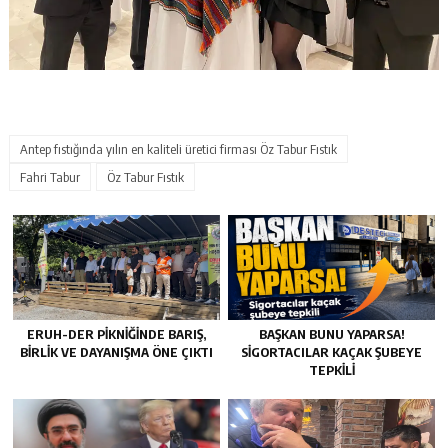
Antep fıstığında yılın en kaliteli üretici firması Öz Tabur Fıstık
Fahri Tabur
Öz Tabur Fıstık
ERUH-DER PIKNIĞINDE BARIŞ,
BAŞKAN BUNU YAPARSA!
BIRLIK VE DAYANIŞMA ÖNE ÇIKTI
SIGORTACILAR KAÇAK ŞUBEYE
TEPKILI