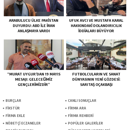
ARABULUCU ÜLKE PAKISTAN
UFUK AVCI VE MUSTAFA KARAL
DUYURDU: ABD ILE İRAN
HAKKINDAKI DOLANDIRICILIK
ANLAŞMAYA VARDI
İDDIALARI BÜYÜYOR
“MURAT UYGUR’DAN 19 MAYIS
FUTBOLCULARIN VE SANAT
MESAJI: GELECEĞIMIZ
DÜNYASININ YENI GÖZDESI:
GENÇLERIMIZDIR”
SARITAŞ OÇAKBAŞI
BURÇLAR
CANLI SONUÇLAR
FİKSTÜR
FİRMA ARA
FİRMA EKLE
FİRMA REHBERİ
NÖBETÇİ ECZANELER
POPÜLER GALERİLER