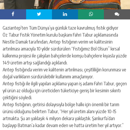
Gaziantep’ten Tüm Dünya’ya günlük taze kavrulmuş fıstık gidiyor
Öz Tabur Fıstık Yönetim kurulu başkanı Fahri Tabur açıklamasında
Nestle Damak tarafından, Antep fıstığının verim ve kalitesinin
artırılması amacıyla 10 yıldır sürdürülen “Fıstığımız Bol Olsun” kırsal
kalkınma projesi ile çalışılan bahçelerde komşu bahçelere kıyasla yüzde
149 üretim artışı sağlandığı açıklandı.
Antep fıstığında verim ve kalitenin artırılması, çeşitliliğin korunması ve
doğal varlıkların sürdürülebilir kullanımı amaçlanıyor.
Antep fıstığı ile ilgili yapılan açıklama yapan iş adamı Fahri Tabur, geçen
yıl ürün az olduğu için üreticiden tüketiciye geniş bir kesimin sıkıntı
çektiğini söyledi.
Antep fıstığının, getirisi dolayısıyla bölge halkı için önemli bir tarım
ürünü olduğunu belirten Tabur, “Her yıl üretim alanı yüzde 10-15
artmakta. Şu an yaklaşık 4 milyon dekara yaklaştık. Şanlıurfa’dan
başlayıp Batman’a kadar devam eden ve hatta üretim her yıl artıyor.”