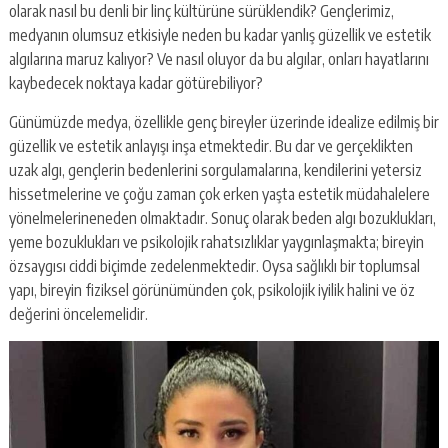
olarak nasıl bu denli bir linç kültürüne sürüklendik? Gençlerimiz,
medyanın olumsuz etkisiyle neden bu kadar yanlış güzellik ve estetik
algılarına maruz kalıyor? Ve nasıl oluyor da bu algılar, onları hayatlarını
kaybedecek noktaya kadar götürebiliyor?
Günümüzde medya, özellikle genç bireyler üzerinde idealize edilmiş bir
güzellik ve estetik anlayışı inşa etmektedir. Bu dar ve gerçeklikten
uzak algı, gençlerin bedenlerini sorgulamalarına, kendilerini yetersiz
hissetmelerine ve çoğu zaman çok erken yaşta estetik müdahalelere
yönelmelerineneden olmaktadır. Sonuç olarak beden algı bozuklukları,
yeme bozuklukları ve psikolojik rahatsızlıklar yaygınlaşmakta; bireyin
özsaygısı ciddi biçimde zedelenmektedir. Oysa sağlıklı bir toplumsal
yapı, bireyin fiziksel görünümünden çok, psikolojik iyilik halini ve öz
değerini öncelemelidir.