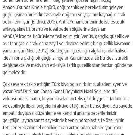
dönemden döneme önemli değişiklikler göstermiştir. İlkçağ
Anadolu’sunda Kibele figürü, doğurganlık ve bereketi simgeleyen
güçlü, şişman bir kadın tasviriyle doğanın ve yaşamın kaynağı olarak
betimlenmiştir (Bildirici, 2015). Antik Yunan döneminde ise estetik
anlayış, simetri, orantı ve ideal beden ölçülerine dayanan
Venüs/Afrodite figürüyle temsil edilmiştir. Venüs, gençlik, güzellik ve
aşk tanrıçası olarak, daha zayıf ve idealize edilmiş bir güzellik kavramını
yansıtmıştır (Neer, 2012). Bu değişim, güzelliğin algılanışında fiziksel
idealin öne çıktığı bir geçişi simgeler. Günümüzde ise bu ideal sürekli
değişmekte ve medyanın etkisiyle farklı güzellik standartları gündeme
gelmektedir.
Çok severek takip ettiğim Türk biyolog, sinirbilimci, akademisyen ve
yazar Prof.Dr. Sinan Canan ‘Sanat Beynimizi Nasıl Şekillendirir?’
videosunda; sanatın, beynin insular korteks gibi duygusal farkındalık
ve özbilinçle ilişkili bölgelerini aktive ettiğinden bahsediyor. Bu sayede
empati, duygusal düzenleme ve kendini anlama becerilerimizin
geliştiğini, ayrıca sanat sayesinde beynin nöroplastisite özelliğinin
tetiklenerek zihinsel esnekliğimizin arttığından bahsediyor. Yani
sanat, hem psikolojik hem bilişsel sağlığı destekleyen çok güçlü bir