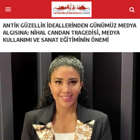
ANTIK GÜZELLIK İDEALLERINDEN GÜNÜMÜZ MEDYA
ALGISINA: NIHAL CANDAN TRAGEDISI, MEDYA
KULLANIMI VE SANAT EĞITIMININ ÖNEMI