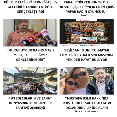
KÜLTÜR ELÇILERI DERNEĞI AÇILIŞ
KANAL 7’NİN ZERHUN YILDIZI
GECESINI İSTANBUL FATIH’TE
NEVİDE ÇİÇEK’E “YILIN EN İYİ ÇIKIŞ
GERÇEKLEŞTIRDI
YAPAN KADIN OYUNCUSU”
ÖDÜLÜ!
“MURAT UYGUR’DAN 19 MAYIS
YEŞILÇAM’IN UNUTULMAYAN
MESAJI: GELECEĞIMIZ
FILMLERI BEYOĞLU SINEMASI’NDA
GENÇLERIMIZDIR”
YENIDEN HAYAT BULUYOR
FUTBOLCULARIN VE SANAT
“MUSTAFA USLU HAKKINDA
DÜNYASININ YENI GÖZDESI:
UYUŞTURUCU, SAHTE BELGE VE
SARITAŞ OÇAKBAŞI
DOLANDIRICILIK İDDIALARI
İNCELENIYOR”