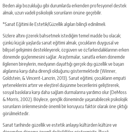
Beden algı bozukluğu gibi durumlarda erkenden profesyonel destek
almak, uzun vadeli psikolojik sorunların önüne geçebilir.
*Sanat Eğitimi ile Estetik/Güzellik algıları bilinçli edinilmeli
.
Sizlere altını çizerek bahsetmek istediğim temel madde bu olacak;
çünkü küçük yaşlarda sanat eğitimi almak, çocukların duygusal ve
bilişsel gelişimini destekleyerek, özgüven ve özfarkındalıklarının erken
dönemde güçlenmesini sağlar. Araştırmalar, sanatla erken dönemde
ilgilenen bireylerin, medyanın dayattığı gerçek dışı güzellik ve başarı
algılarına karşı daha dirençli olduğunu göstermektedir (Winner,
Goldstein, & Vincent-Lancrin, 2013). Sanat eğitimi, çocukların empati
yeteneklerini artırır ve eleştirel düşünme becerilerini geliştirerek,
sosyal baskılara karşı daha sağlam durmalarına yardımcı olur (DeMoss
& Morris, 2002). Böylece, gençlik döneminde yaşanabilecek psikolojik
sorunların önlenmesinde önemli bir koruyucu faktör olarak öne çıktığı
görülmektedir.
Sanat tarihinde güzellik ve estetik anlayışı kültürden kültüre ve