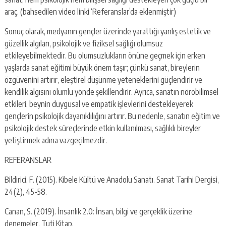
araç. (bahsedilen video linki ‘Referanslar’da eklenmiştir)
Sonuç olarak, medyanın gençler üzerinde yarattığı yanlış estetik ve
güzellik algıları, psikolojik ve fiziksel sağlığı olumsuz
etkileyebilmektedir. Bu olumsuzlukların önüne geçmek için erken
yaşlarda sanat eğitimi büyük önem taşır; çünkü sanat, bireylerin
özgüvenini artırır, eleştirel düşünme yeteneklerini güçlendirir ve
kendilik algısını olumlu yönde şekillendirir. Ayrıca, sanatın nörobilimsel
etkileri, beynin duygusal ve empatik işlevlerini destekleyerek
gençlerin psikolojik dayanıklılığını artırır. Bu nedenle, sanatın eğitim ve
psikolojik destek süreçlerinde etkin kullanılması, sağlıklı bireyler
yetiştirmek adına vazgeçilmezdir.
REFERANSLAR
Bildirici, F. (2015). Kibele Kültü ve Anadolu Sanatı. Sanat Tarihi Dergisi,
24(2), 45-58.
Canan, S. (2019). İnsanlık 2.0: İnsan, bilgi ve gerçeklik üzerine
denemeler. Tuti Kitap.