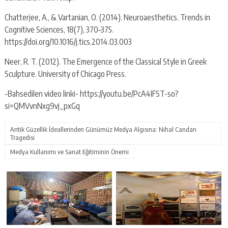
Chatterjee, A., & Vartanian, O. (2014). Neuroaesthetics. Trends in
Cognitive Sciences, 18(7), 370–375.
https://doi.org/10.1016/j.tics.2014.03.003
Neer, R. T. (2012). The Emergence of the Classical Style in Greek
Sculpture. University of Chicago Press.
-Bahsedilen video linki- https://youtu.be/PcA4IFST-so?
si=QMVvnNxg9vj_pxGq
Antik Güzellik İdeallerinden Günümüz Medya Algısına: Nihal Candan
Tragedisi
Medya Kullanımı ve Sanat Eğitiminin Önemi