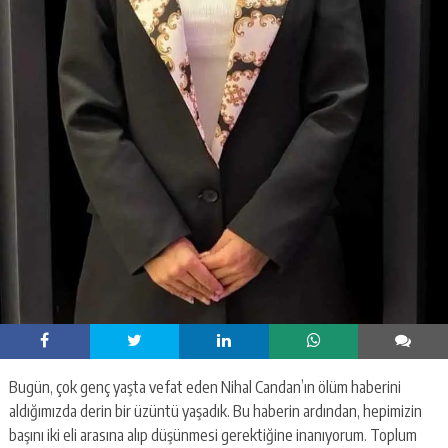
Bugün, çok genç yaşta vefat eden Nihal Candan’ın ölüm haberini
aldığımızda derin bir üzüntü yaşadık. Bu haberin ardından, hepimizin
başını iki eli arasına alıp düşünmesi gerektiğine inanıyorum. Toplum