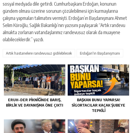
sosyal medyada dile getirdi. Cumhurbaşkanı Erdoğan, konunun
gündem olması üzerine sorunun çözülebilmesi için kurmaylarına
çalışma yapmaları talimatını vermişti. Erdoğan’ın Başdanışmanı Ahmet
Selim Köroğlu, Sağlık Bakanlığı’nın yazısını paylaşarak “Artık randevu
almakta zorlanan vatandaşlarımız randevusuz olarak da muayene
olabileceklerdir.” yazdı.
Artık hastanelere randevusuz gidilebilecek
Erdoğan'ın Başdanışmanı
ERUH-DER PIKNIĞINDE BARIŞ,
BAŞKAN BUNU YAPARSA!
BIRLIK VE DAYANIŞMA ÖNE ÇIKTI
SIGORTACILAR KAÇAK ŞUBEYE
TEPKILI