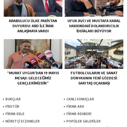
ARABULUCU ÜLKE PAKISTAN
UFUK AVCI VE MUSTAFA KARAL
DUYURDU: ABD ILE İRAN
HAKKINDAKI DOLANDIRICILIK
ANLAŞMAYA VARDI
İDDIALARI BÜYÜYOR
“MURAT UYGUR’DAN 19 MAYIS
FUTBOLCULARIN VE SANAT
MESAJI: GELECEĞIMIZ
DÜNYASININ YENI GÖZDESI:
GENÇLERIMIZDIR”
SARITAŞ OÇAKBAŞI
BURÇLAR
CANLI SONUÇLAR
FİKSTÜR
FİRMA ARA
FİRMA EKLE
FİRMA REHBERİ
NÖBETÇİ ECZANELER
POPÜLER GALERİLER