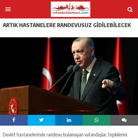
ARTIK HASTANELERE RANDEVUSUZ GIDILEBILECEK
Devlet hastanelerinde randevu bulamayan vatandaşlar, tepkilerini