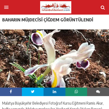
BAHARIN MÜJDECISI ÇIĞDEM GÖRÜNTÜLENDI
Malatya Büyükşehir Belediyesi Fotoğraf Kursu Eğitmeni Ramis Akar,
hafta sonunda, Malatya merkez ilçe Yeşilyurt Konak (Yukarı Banazı)