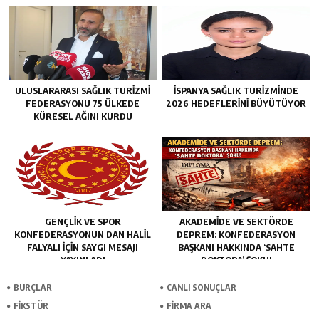
ULUSLARARASI SAĞLIK TURIZMI
İSPANYA SAĞLIK TURIZMINDE
FEDERASYONU 75 ÜLKEDE
2026 HEDEFLERINI BÜYÜTÜYOR
KÜRESEL AĞINI KURDU
GENÇLİK VE SPOR
AKADEMİDE VE SEKTÖRDE
KONFEDERASYONUN DAN HALİL
DEPREM: KONFEDERASYON
FALYALI İÇİN SAYGI MESAJI
BAŞKANI HAKKINDA ‘SAHTE
YAYINLADI
DOKTORA’ ŞOKU!
BURÇLAR
CANLI SONUÇLAR
FİKSTÜR
FİRMA ARA