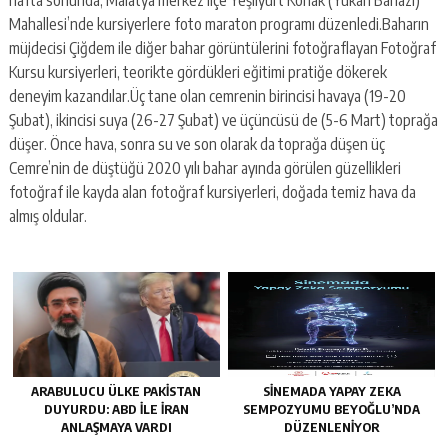
Mahallesi’nde kursiyerlere foto maraton programı düzenledi.Baharın
müjdecisi Çiğdem ile diğer bahar görüntülerini fotoğraflayan Fotoğraf
Kursu kursiyerleri, teorikte gördükleri eğitimi pratiğe dökerek
deneyim kazandılar.Üç tane olan cemrenin birincisi havaya (19-20
Şubat), ikincisi suya (26-27 Şubat) ve üçüncüsü de (5-6 Mart) toprağa
düşer. Önce hava, sonra su ve son olarak da toprağa düşen üç
Cemre’nin de düştüğü 2020 yılı bahar ayında görülen güzellikleri
fotoğraf ile kayda alan fotoğraf kursiyerleri, doğada temiz hava da
almış oldular.
ARABULUCU ÜLKE PAKISTAN
SINEMADA YAPAY ZEKA
DUYURDU: ABD ILE İRAN
SEMPOZYUMU BEYOĞLU’NDA
ANLAŞMAYA VARDI
DÜZENLENIYOR