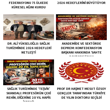
FEDERASYONU 75 ÜLKEDE
2026 HEDEFLERINI BÜYÜTÜYOR
KÜRESEL AĞINI KURDU
DR. ALI YÜKSELOĞLU: SAĞLIK
AKADEMİDE VE SEKTÖRDE
TURIZMINDE 2026 HEDEFLERI
DEPREM: KONFEDERASYON
NETLEŞTI
BAŞKANI HAKKINDA ‘SAHTE
DOKTORA’ ŞOKU!
SAĞLIK TURİZMİNDE ‘TEŞVİK’
PROF DR HAŞMET MESUT ÖZSOY
SKANDALI: PROFESÖRÜN ÇEKİ
GENÇLER TARAFINDAN TÜRKİYE
REHİN, DİĞERİNE 20 YIL HAPİS
DE YILIN DOKTORU SEÇİLDİ
İSTEMİ!