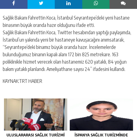
Sağlık Bakanı Fahrettin Koca, İstanbul Seyrantepe’deki yeni hastane
binasının büyük oranda hazır olduğunu ifade etti.
Sağlık Bakanı Fahrettin Koca, Twitter hesabından yaptığı paylaşımda,
İstanbul’un yakında yeni bir hastaneye kavuşacağını anımsatarak,
“Seyrantepe’deki binamız büyük oranda hazır. İncelemelerde
bulunduğumuz binanın kapalı alanı 172 bin 825 metrekare. 163
poliklinikle hizmet verecek olan hastanemiz 620 yataklı, 84 yoğun
bakım yataklı planlandı. Ameliyathane sayısı 24” ifadesini kullandı.
KAYNAK:TRT HABER
ULUSLARARASI SAĞLIK TURIZMI
İSPANYA SAĞLIK TURIZMINDE