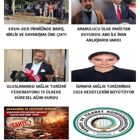
ERUH-DER PIKNIĞINDE BARIŞ,
ARABULUCU ÜLKE PAKISTAN
BIRLIK VE DAYANIŞMA ÖNE ÇIKTI
DUYURDU: ABD ILE İRAN
ANLAŞMAYA VARDI
ULUSLARARASI SAĞLIK TURIZMI
İSPANYA SAĞLIK TURIZMINDE
FEDERASYONU 75 ÜLKEDE
2026 HEDEFLERINI BÜYÜTÜYOR
KÜRESEL AĞINI KURDU