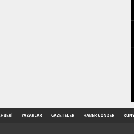
EHBERİ
YAZARLAR
GAZETELER
HABER GÖNDER
KÜN