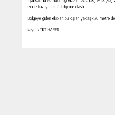
İl Jandarma Komutanlığı ekipleri, A.K. (56), M.D. (42)
izinsiz kazı yapacağı bilgisine ulaştı.
HAYIRSEVER İŞ İNSANI MEHMET A
Bölgeye giden ekipler, bu kişileri yaklaşık 20 metre de
“ÇANAKKALE, BIR MILLETIN YENI
DOĞUŞUDUR”
kaynak:TRT HABER
GÜNLÜK HABER AKIŞI