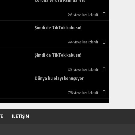
Corona Virüsü Aslında Ne?
749 views kez izlendi
Şimdi de TikTok kabusu!
744 views kez izlendi
Şimdi de TikTok kabusu!
729 views kez izlendi
Dünya bu olayı konuşuyor
728 views kez izlendi
YE
İLETİŞİM