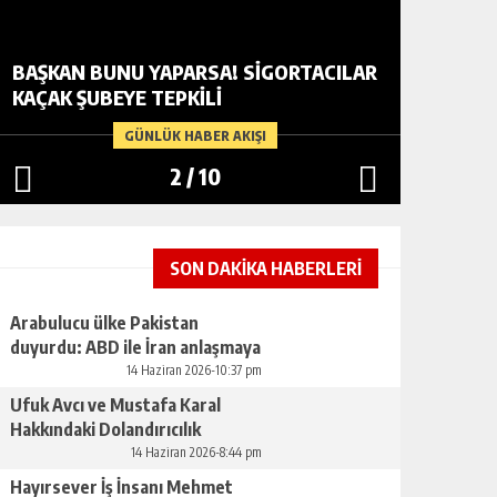
BAŞKAN BUNU YAPARSA! SIGORTACILAR
ARABUL
KAÇAK ŞUBEYE TEPKILI
ABD ILE
GÜNLÜK HABER AKIŞI
2
/
10
SON DAKİKA HABERLERİ
Arabulucu ülke Pakistan
duyurdu: ABD ile İran anlaşmaya
vardı
14 Haziran 2026-10:37 pm
Ufuk Avcı ve Mustafa Karal
Hakkındaki Dolandırıcılık
İddiaları Büyüyor
14 Haziran 2026-8:44 pm
Hayırsever İş İnsanı Mehmet