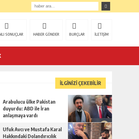
NLI SONUÇLAR
HABER GÖNDER
BURÇLAR
İLETİŞİM
K
İLGİNİZİ ÇEKEBİLİR
Arabulucu ülke Pakistan
U!
duyurdu: ABD ile İran
anlaşmaya vardı
Ufuk Avcı ve Mustafa Karal
Hakkındaki Dolandırıcılık