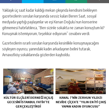
Yaklaşık üç saat kadar kaldığı mekan çıkışında kendisini bekleyen
gazetecilerin soruları karşısında sessiz kalan Beren Saat, sosyal
medyada yaptığı paylaşımlar ve eşi Kenan Doğulu’nun konserine
gitmemesi hatırlatılınca, “Ben sizinle sokakta ne zaman konuştum ki?
Konuşmak istemiyorum, teşekkür ediyorum” cevabını verdi.
Gazetecilerin ısrarlı soruları karşısında kesinlikle konuşmayacağını
söyleyen oyuncu, yanındaki kadın arkadaşının belini tutarak,
Arnavutköy sokaklarında gözlerden kayboldu.
KÜLTÜR ELÇILERI DERNEĞI AÇILIŞ
KANAL 7’NİN ZERHUN YILDIZI
GECESINI İSTANBUL FATIH’TE
NEVİDE ÇİÇEK’E “YILIN EN İYİ ÇIKIŞ
GERÇEKLEŞTIRDI
YAPAN KADIN OYUNCUSU”