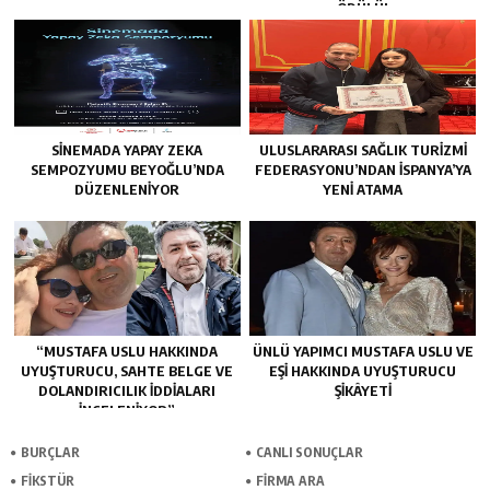
ÖDÜLÜ!
SINEMADA YAPAY ZEKA
ULUSLARARASI SAĞLIK TURIZMI
SEMPOZYUMU BEYOĞLU’NDA
FEDERASYONU’NDAN İSPANYA’YA
DÜZENLENIYOR
YENI ATAMA
“MUSTAFA USLU HAKKINDA
ÜNLÜ YAPIMCI MUSTAFA USLU VE
UYUŞTURUCU, SAHTE BELGE VE
EŞI HAKKINDA UYUŞTURUCU
DOLANDIRICILIK İDDIALARI
ŞIKÂYETI
İNCELENIYOR”
BURÇLAR
CANLI SONUÇLAR
FİKSTÜR
FİRMA ARA