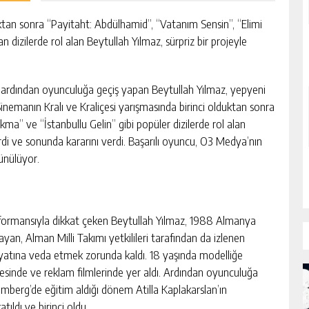
uktan sonra “Payitaht: Abdülhamid”, “Vatanım Sensin”, “Elimi
n dizilerde rol alan Beytullah Yılmaz, sürpriz bir projeyle
 ardından oyunculuğa geçiş yapan Beytullah Yılmaz, yepyeni
 Sinemanın Kralı ve Kraliçesi yarışmasında birinci olduktan sonra
ma” ve “İstanbullu Gelin” gibi popüler dizilerde rol alan
dirdi ve sonunda kararını verdi. Başarılı oyuncu, O3 Medya’nın
şünülüyor.
performansıyla dikkat çeken Beytullah Yılmaz, 1988 Almanya
yan, Alman Milli Takımı yetkilileri tarafından da izlenen
hayatına veda etmek zorunda kaldı. 18 yaşında modelliğe
lesinde ve reklam filmlerinde yer aldı. Ardından oyunculuğa
berg’de eğitim aldığı dönem Atilla Kaplakarslan’ın
tıldı ve birinci oldu.