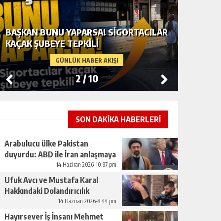
BAŞKAN BUNU YAPARSA! SIGORTACILAR
ARABUL
KAÇAK ŞUBEYE TEPKILI
ABD ILE
GÜNLÜK HABER AKIŞI
2
/
10
SON DAKİKA HABERLERİ
Arabulucu ülke Pakistan
duyurdu: ABD ile İran anlaşmaya
vardı
14 Haziran 2026-10:37 pm
Ufuk Avcı ve Mustafa Karal
Hakkındaki Dolandırıcılık
İddiaları Büyüyor
14 Haziran 2026-8:44 pm
Hayırsever İş İnsanı Mehmet