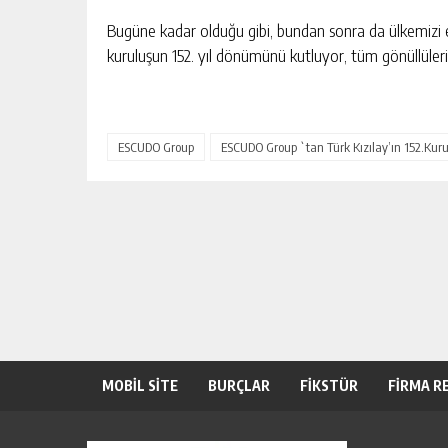
Bugüne kadar olduğu gibi, bundan sonra da ülkemizi en
kuruluşun 152. yıl dönümünü kutluyor, tüm gönüllüleri
ESCUDO Group
ESCUDO Group `tan Türk Kızılay’ın 152.Kur
MOBİL SİTE
BURÇLAR
FİKSTÜR
FİRMA R