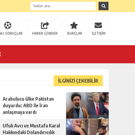
NLI SONUÇLAR
HABER GÖNDER
BURÇLAR
İLETİŞİM
K
İLGİNİZİ ÇEKEBİLİR
Arabulucu ülke Pakistan
U!
duyurdu: ABD ile İran
anlaşmaya vardı
Ufuk Avcı ve Mustafa Karal
Hakkındaki Dolandırıcılık