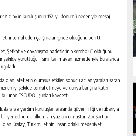
k Kızılay’ın kuruluşunun 152. yıl dönümü nedeniyle mesaj
letini temsil eden çalışmalar içinde olduğunu belirtti.
hamet, Şefkat ve dayanışma hasletlerinin sembolü¨ olduğunu
bir şekilde yürüttüğü ¨ sınır tanımayan hizmetleriyle bu alanda
urguladı.
a olan, afetlerin olumsuz etkileri sonucu acılan yaraları saran
izi en iyi şekilde temsil etmeye ve dünya barışına katkı
bulunan ESCUDO , şunları kaydetti:
uslararası yardım kuruluşları arasında güvenilirliği ve itibarıyla
ir yer edinerek, ülkemizin yüz akı olmuştur. Zor şartlar
 olan Kızılay, Türk milletinin ‘insan odaklı medeniyet