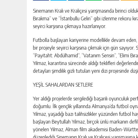
Sinemanın Kralı ve Kraliçesi yarışmasında birinci old
Bırakma” ve “İstanbullu Gelin” gibi izlenme rekoru kıra
seyirci karşısına çıkmaya hazırlanıyor.
Futbolla başlayan kariyerine modellikle devam eden,
bir projeyle seyirci karşısına çıkmak için gün sayıyor.
“Payitaht: Abdülhamid”, “Vatanım Sensin”, “Elimi Bırak
Yılmaz, karantina sürecinde aldığı teklifleri değerlen
detayları şimdilik gizli tutulan yeni dizi projesinde dü
YEŞİL SAHALARDAN SETLERE
Yer aldığı projelerde sergilediği başarılı oyunculuk 
doğumlu. İlk gençlik yıllarında Almanya’da futbol oyna
Yılmaz, yaşadığı bazı talihsizlikler yüzünden futbol 
başlayan Beytullah Yılmaz, birçok ünlü markanın defi
yönelen Yılmaz, Alman film akademisi Baden-Württem
düzenlediği Sinemanın Kralı ve Kraliçesi yarışmasına ka