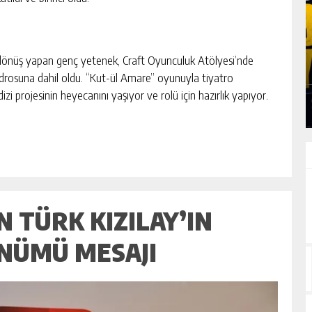
SLAN:
ERUH-DER PIKNIĞINDE BARIŞ, BIRLIK VE
ye dönüş yapan genç yetenek, Craft Oyunculuk Atölyesi’nde
DEN
DAYANIŞMA ÖNE ÇIKTI
 kadrosuna dahil oldu. “Kut-ül Amare” oyunuyla tiyatro
GÜNLÜK HABER AKIŞI
zi projesinin heyecanını yaşıyor ve rolü için hazırlık yapıyor.
 TÜRK KIZILAY’IN
ÖNÜMÜ MESAJI