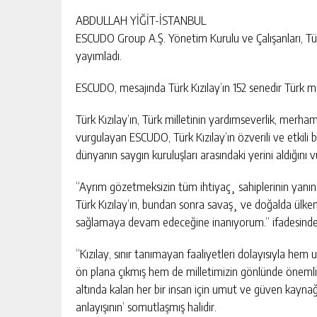
ABDULLAH YİĞİT-İSTANBUL
ESCUDO Group A.Ş. Yönetim Kurulu ve Çalışanları, Tür
yayımladı.
ESCUDO, mesajında Türk Kızılay’ın 152 senedir Türk mil
Türk Kızılay’ın, Türk milletinin yardımseverlik, mer
vurgulayan ESCUDO, Türk Kızılay’ın özverili ve etkili 
dünyanın saygın kuruluşları arasındaki yerini aldığını v
“Ayrım gözetmeksizin tüm ihtiyaç¸ sahiplerinin yanınd
Türk Kızılay’ın, bundan sonra savaş¸ ve doğalda ülkem
sağlamaya devam edeceğine inanıyorum.” ifadesinde 
“Kızılay, sınır tanımayan faaliyetleri dolayısıyla hem ul
ön plana çıkmış hem de milletimizin gönlünde önemli b
altında kalan her bir insan için umut ve güven kaynağı
anlayışının’ somutlaşmış halidir.