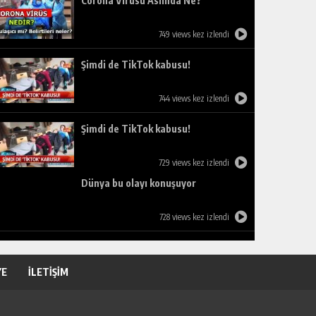
Corona Virüsü Aslında Ne?
749 views kez izlendi
Şimdi de TikTok kabusu!
744 views kez izlendi
Şimdi de TikTok kabusu!
729 views kez izlendi
Dünya bu olayı konuşuyor
728 views kez izlendi
YE
İLETİŞİM