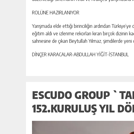
ROLÜNE HAZIRLANIYOR
HAYIRSEVER İŞ İNSANI MEHMET A
Yarışmada elde ettiği birinciliğin ardından Türkiye’
“ÇANAKKALE, BIR MILLETIN YENI
DOĞUŞUDUR”
eğitim aldı ve izlenme rekorları kıran birçok dizinin
GÜNLÜK HABER AKIŞI
sahnesine de çıkan Beytullah Yılmaz, şimdilerde yeni di
DİNÇER KARACALAR-ABDULLAH YİĞİT-İSTANBUL
ESCUDO GROUP `TAN
152.KURULUŞ YIL D