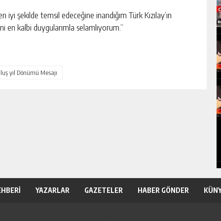
 iyi şekilde temsil edeceğine inandığım Türk Kızılay’ın
ni en kalbi duygularımla selamlıyorum.”
uluş yıl Dönümü Mesajı
EHBERİ
YAZARLAR
GAZETELER
HABER GÖNDER
KÜN