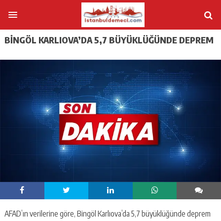
BINGÖL KARLIOVA’DA 5,7 BÜYÜKLÜĞÜNDE DEPREM
AFAD’ın verilerine göre, Bingöl Karlıova’da 5,7 büyüklüğünde deprem