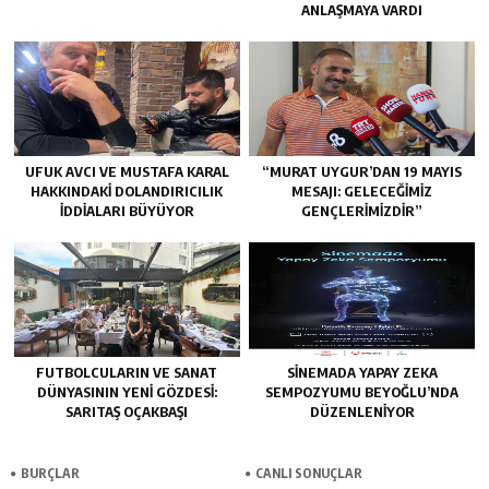
ANLAŞMAYA VARDI
UFUK AVCI VE MUSTAFA KARAL
“MURAT UYGUR’DAN 19 MAYIS
HAKKINDAKI DOLANDIRICILIK
MESAJI: GELECEĞIMIZ
İDDIALARI BÜYÜYOR
GENÇLERIMIZDIR”
FUTBOLCULARIN VE SANAT
SINEMADA YAPAY ZEKA
DÜNYASININ YENI GÖZDESI:
SEMPOZYUMU BEYOĞLU’NDA
SARITAŞ OÇAKBAŞI
DÜZENLENIYOR
BURÇLAR
CANLI SONUÇLAR