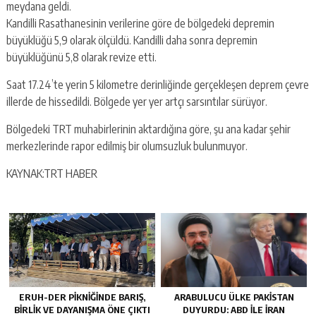
meydana geldi.
Kandilli Rasathanesinin verilerine göre de bölgedeki depremin
büyüklüğü 5,9 olarak ölçüldü. Kandilli daha sonra depremin
büyüklüğünü 5,8 olarak revize etti.
Saat 17.24’te yerin 5 kilometre derinliğinde gerçekleşen deprem çevre
illerde de hissedildi. Bölgede yer yer artçı sarsıntılar sürüyor.
Bölgedeki TRT muhabirlerinin aktardığına göre, şu ana kadar şehir
merkezlerinde rapor edilmiş bir olumsuzluk bulunmuyor.
KAYNAK:TRT HABER
ERUH-DER PIKNIĞINDE BARIŞ,
ARABULUCU ÜLKE PAKISTAN
BIRLIK VE DAYANIŞMA ÖNE ÇIKTI
DUYURDU: ABD ILE İRAN