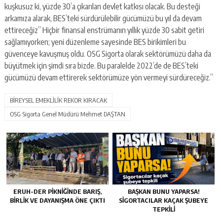
kuşkusuz ki, yüzde 30’a çıkarılan devlet katkısı olacak. Bu desteği
arkamıza alarak, BES’teki sürdürülebilir gücümüzü bu yıl da devam
ettireceğiz” Hiçbir finansal enstrümanın yıllık yüzde 30 sabit getiri
sağlamıyorken; yeni düzenleme sayesinde BES birikimleri bu
güvenceye kavuşmuş oldu. OSG Sigorta olarak sektörümüzü daha da
büyütmek için şimdi sıra bizde. Bu paralelde 2022’de de BES’teki
gücümüzü devam ettirerek sektörümüze yön vermeyi sürdüreceğiz.”
BİREYSEL EMEKLİLİK REKOR KIRACAK
OSG Sigorta Genel Müdürü Mehmet DAŞTAN
ERUH-DER PIKNIĞINDE BARIŞ,
BAŞKAN BUNU YAPARSA!
BIRLIK VE DAYANIŞMA ÖNE ÇIKTI
SIGORTACILAR KAÇAK ŞUBEYE
TEPKILI