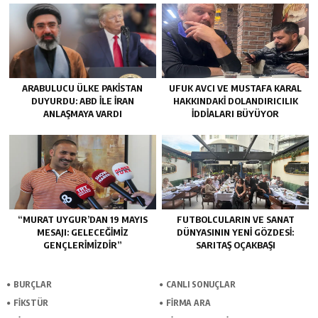
ARABULUCU ÜLKE PAKISTAN
UFUK AVCI VE MUSTAFA KARAL
DUYURDU: ABD ILE İRAN
HAKKINDAKI DOLANDIRICILIK
ANLAŞMAYA VARDI
İDDIALARI BÜYÜYOR
“MURAT UYGUR’DAN 19 MAYIS
FUTBOLCULARIN VE SANAT
MESAJI: GELECEĞIMIZ
DÜNYASININ YENI GÖZDESI:
GENÇLERIMIZDIR”
SARITAŞ OÇAKBAŞI
BURÇLAR
CANLI SONUÇLAR
FİKSTÜR
FİRMA ARA