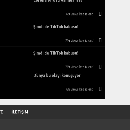
Corona Virüsü Aslında Ne?
749 views kez izlendi
Şimdi de TikTok kabusu!
744 views kez izlendi
Şimdi de TikTok kabusu!
729 views kez izlendi
Dünya bu olayı konuşuyor
728 views kez izlendi
YE
İLETİŞİM