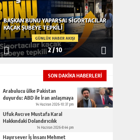
BAŞKAN BUNU YAPARSA! SIGORTACILAR
ARABUL
KAÇAK ŞUBEYE TEPKILI
ABD ILE
GÜNLÜK HABER AKIŞI
2
/
10
SON DAKİKA HABERLERİ
Arabulucu ülke Pakistan
duyurdu: ABD ile İran anlaşmaya
vardı
14 Haziran 2026-10:37 pm
Ufuk Avcı ve Mustafa Karal
Hakkındaki Dolandırıcılık
İddiaları Büyüyor
14 Haziran 2026-8:44 pm
Hayırsever İş İnsanı Mehmet