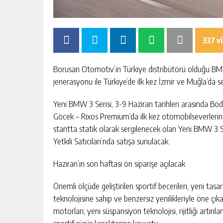
HAYIRSEVER İŞ İNSANI MEHMET A
337 v
“ÇANAKKALE, BIR MILLETIN YENI
DOĞUŞUDUR”
GÜNLÜK HABER AKIŞI
Borusan Otomotiv’in Türkiye distribütörü olduğu BMW
jenerasyonu ile Türkiye’de ilk kez İzmir ve Muğla’da se
Yeni BMW 3 Serisi, 3-9 Haziran tarihleri arasında B
Göcek – Rixos Premium’da ilk kez otomobilseverleri
stantta statik olarak sergilenecek olan Yeni BMW 3 S
Yetkili Satıcıları’nda satışa sunulacak.
Haziran’ın son haftası ön siparişe açılacak
Önemli ölçüde geliştirilen sportif becerileri, yeni tasa
teknolojisine sahip ve benzersiz yenilikleriyle öne çı
motorları, yeni süspansiyon teknolojisi, rijitliği artırıl
sportif sürüş karakterine kavuştu.