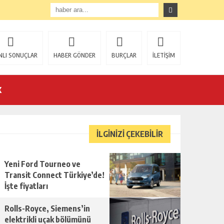
NLI SONUÇLAR
HABER GÖNDER
BURÇLAR
İLETİŞİM
K
İLGİNİZİ ÇEKEBİLİR
Yeni Ford Tourneo ve
U!
Transit Connect Türkiye’de!
İşte fiyatları
Rolls-Royce, Siemens’in
elektrikli uçak bölümünü