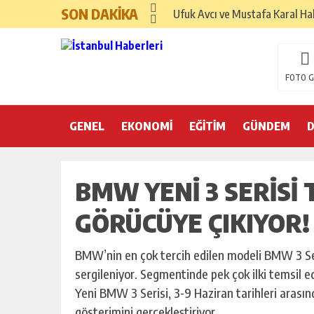
SON DAKİKA
Ufuk Avcı ve Mustafa Karal Hak
Hayırsever İş İnsanı Mehmet As
Sinemada Yapay Zeka Sempozy
FOTO G
Uluslararası Sağlık Turizmi F
GENEL
EKONOMİ
İspanya Sağlık Turizminde 202
EĞİTİM
GÜNDEM
Dr. Ali Yükseloğlu: Sağlık Tur
BMW YENI 3 SERISI 
SANAYİ VE TİCARET KONFEDE
GENÇLİK VE SPOR KONFEDERAS
GÖRÜCÜYE ÇIKIYOR!
AKADEMİDE VE SEKTÖRDE DE
BMW’nin en çok tercih edilen modeli BMW 3 Seris
sergileniyor. Segmentinde pek çok ilki temsil ed
Yeni BMW 3 Serisi, 3-9 Haziran tarihleri arası
gösterimini gerçekleştiriyor.