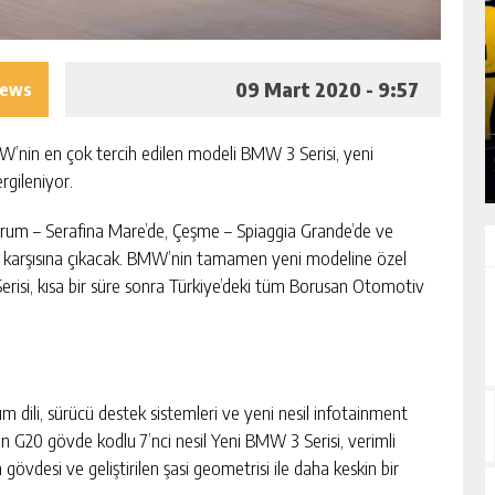
SLAN:
ERUH-DER PIKNIĞINDE BARIŞ, BIRLIK VE
09 Mart 2020 - 9:57
iews
DEN
DAYANIŞMA ÖNE ÇIKTI
GÜNLÜK HABER AKIŞI
’nin en çok tercih edilen modeli BMW 3 Serisi, yeni
rgileniyor.
odrum – Serafina Mare’de, Çeşme – Spiaggia Grande’de ve
n karşısına çıkacak. BMW’nin tamamen yeni modeline özel
erisi, kısa bir süre sonra Türkiye’deki tüm Borusan Otomotiv
rım dili, sürücü destek sistemleri ve yeni nesil infotainment
kan G20 gövde kodlu 7’nci nesil Yeni BMW 3 Serisi, verimli
an gövdesi ve geliştirilen şasi geometrisi ile daha keskin bir