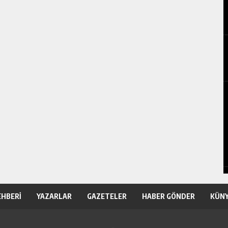
EHBERİ
YAZARLAR
GAZETELER
HABER GÖNDER
KÜN