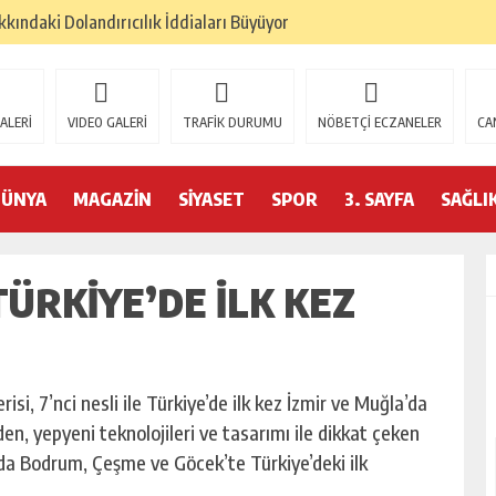
kındaki Dolandırıcılık İddiaları Büyüyor
lan: “Çanakkale, Bir Milletin Yeniden Doğuşudur”
umu Beyoğlu’nda Düzenleniyor
ALERİ
VIDEO GALERİ
TRAFİK DURUMU
NÖBETÇİ ECZANELER
CA
ederasyonu 75 Ülkede Küresel Ağını Kurdu
6 Hedeflerini Büyütüyor
DÜNYA
MAGAZİN
SİYASET
SPOR
3. SAYFA
SAĞLI
izminde 2026 Hedefleri Netleşti
TÜRKIYE’DE ILK KEZ
RASYONU SANKON DAN HALİL FALYALI İÇİN MESAJ YAYINLADI
YONUN DAN HALİL FALYALI İÇİN SAYGI MESAJI YAYINLADI
PREM: KONFEDERASYON BAŞKANI HAKKINDA ‘SAHTE DOKTORA’ ŞOK
i, 7’nci nesli ile Türkiye’de ilk kez İzmir ve Muğla’da
en, yepyeni teknolojileri ve tasarımı ile dikkat çeken
nda Bodrum, Çeşme ve Göcek’te Türkiye’deki ilk