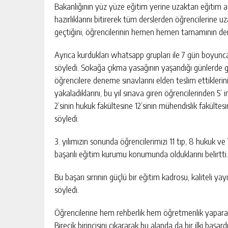
Bakanlığının yüz yüze eğitim yerine uzaktan eğitim açı
hazırlıklarını bitirerek tüm derslerden öğrencilerine uz
geçtiğini, öğrencilerinin hemen hemen tamamının dersl
Ayrıca kurdukları whatsapp grupları ile 7 gün boyunca 
söyledi. Sokağa çıkma yasağının yaşandığı günlerde g
öğrencilere deneme sınavlarını elden teslim ettiklerini
yakaladıklarını, bu yıl sınava giren öğrencilerinden 5’ i
2’sinin hukuk fakültesine 12’sinin mühendislik fakültes
söyledi.
3. yılımızın sonunda öğrencilerimizi 11 tıp, 8 hukuk ve 
başarılı eğitim kurumu konumunda olduklarını belirtti.
Bu başarı sırrının güçlü bir eğitim kadrosu, kaliteli yay
söyledi.
Öğrencilerine hem rehberlik hem öğretmenlik yaparak h
Birecik birincisini çıkararak bu alanda da bir ilki başardı