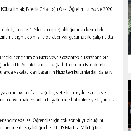
Kübra Irmak, Birecik Ortadoğu Özel Öğretim Kursu ve 2020
recik ilçemizde 4. Yılımıza girmiş olduğumuzu bizim tek
azırlamak için ekibimiz ile beraber var gücümüz ile çalışmakta
recikli gençlerimizin Nizip veya Gaziantep e Dershanelere
ğini belirtti. Ancak hizmete başladıktan sonra Birecik’teki
şu anda yakaladıkları başarının Nizip’teki kurumlardan daha iyi
yayınlar, uygun fiziki koşullar, yeterli düzeyde ek ders ve
onusunda doyurmak ve onları hayallerinde bölümlere yerleştirmek
rlendirmede ise; Öğrenciler için çok zor bir yıl olduğunu
 hemde ders çalıştığını belirtti. 15 Mart’ta Milli Eğitim