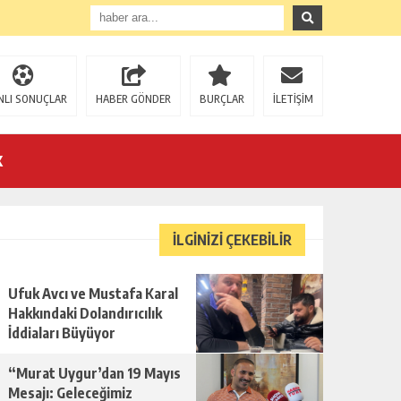
NLI SONUÇLAR
HABER GÖNDER
BURÇLAR
İLETİŞİM
K
İLGİNİZİ ÇEKEBİLİR
Ufuk Avcı ve Mustafa Karal
U!
Hakkındaki Dolandırıcılık
İddiaları Büyüyor
“Murat Uygur’dan 19 Mayıs
Mesajı: Geleceğimiz