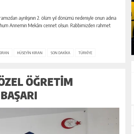
ramızdan ayrılışının 2. ölüm yıl dönümü nedeniyle onun adına
SLAN:
ERUH-DER PIKNIĞINDE BARIŞ, BIRLIK VE
Merhum Annemin Mekânı cennet olsun. Rabbimizden rahmet
DEN
DAYANIŞMA ÖNE ÇIKTI
GÜNLÜK HABER AKIŞI
KIRAN
HÜSEYİN KIRAN
SON DAKİKA
TÜRKİYE
 ÖZEL ÖĞRETIM
BAŞARI