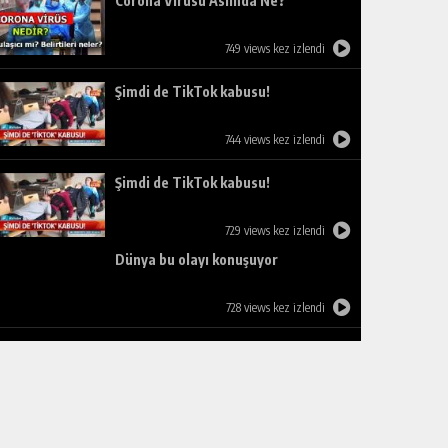
Corona Virüsü Aslında Ne?
749 views kez izlendi
Şimdi de TikTok kabusu!
744 views kez izlendi
Şimdi de TikTok kabusu!
729 views kez izlendi
Dünya bu olayı konuşuyor
728 views kez izlendi