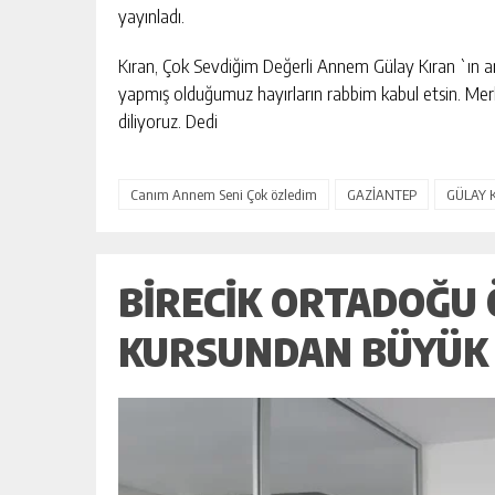
yayınladı.
Kıran, Çok Sevdiğim Değerli Annem Gülay Kıran `ın a
HAYIRSEVER İŞ İNSANI MEHMET A
yapmış olduğumuz hayırların rabbim kabul etsin. 
“ÇANAKKALE, BIR MILLETIN YENI
diliyoruz. Dedi
DOĞUŞUDUR”
GÜNLÜK HABER AKIŞI
Canım Annem Seni Çok özledim
GAZİANTEP
GÜLAY 
BIRECIK ORTADOĞU
KURSUNDAN BÜYÜK 