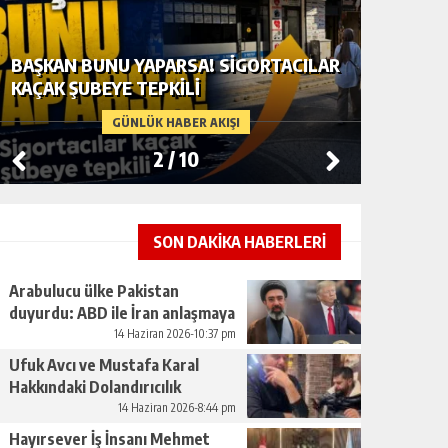
BAŞKAN BUNU YAPARSA! SIGORTACILAR
ARABUL
KAÇAK ŞUBEYE TEPKILI
ABD ILE
GÜNLÜK HABER AKIŞI
2
/
10
SON DAKİKA HABERLERİ
Arabulucu ülke Pakistan
duyurdu: ABD ile İran anlaşmaya
vardı
14 Haziran 2026-10:37 pm
Ufuk Avcı ve Mustafa Karal
Hakkındaki Dolandırıcılık
İddiaları Büyüyor
14 Haziran 2026-8:44 pm
Hayırsever İş İnsanı Mehmet