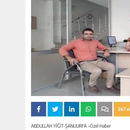
267 v
ABDULLAH YİĞİT-ŞANLIURFA –Özel Haber