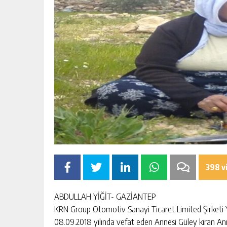
398 v
ABDULLAH YİĞİT- GAZİANTEP
KRN Group Otomotiv Sanayi Ticaret Limited Şirketi Y
08.09.2018 yılında vefat eden Annesi Güley kıran Anne