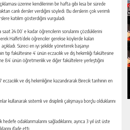
klaması üzerine kendilerinin bir hafta gibi kısa bir sürede
aktan canlı dersler verdiğini söyledi. Bu derslerin çok verimli
ere katılım gösterdiğini vurguladı.
saat 24.00’ e kadar öğrencilerin sorularını çözdüklerini
erek Halfeti’deki öğrenciler gerekse köylerde kalan
 açıkladı. Süreci en iyi şekilde yöneterek başarıyı
nin tıp fakültesine 4’ ünün eczacılık ve diş hekimliği fakültesine
ine 84’ ünün öğretmenlik ve diğer fakültelere yerleştiğini
7 eczacılık ve diş hekimliğine kazandırarak Birecik tarihinin en
ınlar kullanarak sistemli ve disiplinli çalışmaya borçlu olduklarını
edefe odaklanmalarını sağladıklarını, ayrıca 3 yıl üst üste
klarını ifade etti.