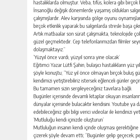
hastalıklarda olmuştur. Veba, tifüs, kolera gibi birçok 
İnsanoğlu değişik dönemlerde yaşamış oldukları salgın
çalışmışlardır. Alev karşısında gölge oyunu oynamışl
birçok etkinlik yaparak bu salgınlarda stresle başa çık
Artık matbaalar son sürat çalışmakta, teknolojide çok
güzel geçmektedir. Cep telefonlarımızdan filmler se
dolaşmaktayız.”
‘Yüzyıl önce vardı, yüzyıl sonra yine olacak’
Eğitimci Yazar Lütfi Şahin, bulaşıcı hastalıkların yüz
şöyle konuştu; “Yüz yıl önce olmayan birçok buluş g
kendimizi yetiştirebiliriz istersek eğlenceli günler geç
Bu tamamen sizin sergileyeceğiniz tavırlara bağlı.
Bugünler içerisinde devamlı kitaplar okuyan insanları
dünyalar içerisinde bulacaktır kendisini. Youtube ya da
edebileceğiniz gibi bilgi verici videolar ile kendinizi 
‘Mutluluğu kendi içinizde oluşturun’
Mutluluğun insanın kendi içinde oluşması gerektiğine d
çizerek şöyle devam etti; “Bugünler gelip geçecek, p