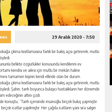
29 Aralık 2020 - 7:50
iews
ağa çıkma kısıtlamasına farklı bir bakış açısı getirerek, mutlu
öyledi.
ununla birlikte özgürlükler konusunda kendilerini ev
tamı kendisi ve ailesi için mutlu bir mekân haline
mesi tamamen kişinin kendi ellinde olan bir durum.
ağa çıkma kısıtlamasına farklı bir bakış açısı getirerek, mutlu
öyledi. Şahin, tarih boyunca bulaşıcı hastalıkların her dönemde
 edeceğinin altını çizdi.
lde konuştu; “Tarih içerisinde insanoğlu birçok buluş yapmıştır.
birçok icatlar yapılmıştır. Her çağda icatların yanı sıra salgın