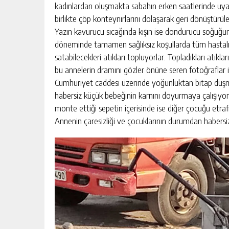
kadınlardan oluşmakta sabahın erken saatlerinde uyan
birlikte çöp konteynırlarını dolaşarak geri dönüştürüle
Yazın kavurucu sıcağında kışın ise dondurucu soğuğund
MEHMET ASLAN:
ERUH-DER PIKNIĞINDE BARIŞ, BIRL
döneminde tamamen sağlıksız koşullarda tüm hastalık
TIN YENIDEN
DAYANIŞMA ÖNE ÇIKTI
satabilecekleri atıkları topluyorlar. Topladıkları atık
KIŞI
GÜNLÜK HABER AKIŞI
bu annelerin dramını gözler önüne seren fotoğraflar is
Cumhuriyet caddesi üzerinde yoğunluktan bitap düşmü
habersiz küçük bebeğinin karnını doyurmaya çalışıyor. 
monte ettiği sepetin içerisinde ise diğer çocuğu etraf
Annenin çaresizliği ve çocuklarının durumdan habersizli