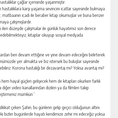
hastalıklar çağlar içerisinde yaşanmıştır.
 hastalıklara karşı yaşama sevincini icatlar sayesinde bulmaya
ar, matbaanın icadı ile beraber kitap okumuşlar ve buna benzer
maya çalışmışlardır.
 ileri düzeyde çalışmalar ile günlük hayatımız son derece
yredebilmekteyiz, kitaplar okuyup sosyal medyada
 yılardan beri devam ettiğine ve yine devam edeceğini belirterek
ünümüzde yer almakta ve biz istersek bu buluşlar sayesinde
irebiliriz. Korona hastalığı bir dezavantaj mı? Yoksa avantaj mı?
n hem hayal güçleri gelişecek hem de kitapları okurken farklı
 diğer video kanallarından dizileri ya da filmleri takip
yetiştirmeniz mümkün.”
ikkat çeken Şahin, bu günlerin gelip geçici olduğunun altını
eki bizler bugünlerde hayatı kendimize zehir mi edeceğiz yoksa