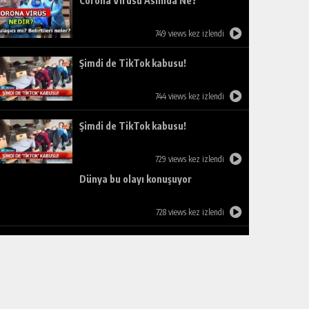
Corona Virüsü Aslında Ne?
749 views kez izlendi
Şimdi de TikTok kabusu!
744 views kez izlendi
Şimdi de TikTok kabusu!
729 views kez izlendi
Dünya bu olayı konuşuyor
728 views kez izlendi