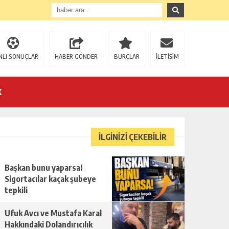
NLI SONUÇLAR
HABER GÖNDER
BURÇLAR
İLETİŞİM
K
İLGİNİZİ ÇEKEBİLİR
U!
Başkan bunu yaparsa!
Sigortacılar kaçak şubeye
tepkili
Ufuk Avcı ve Mustafa Karal
Hakkındaki Dolandırıcılık