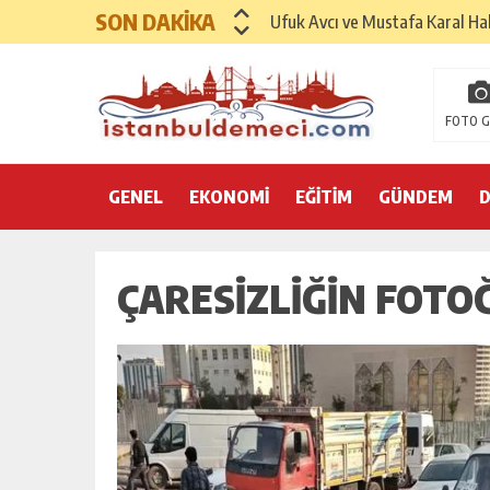
SON DAKİKA
Hayırsever İş İnsanı Mehmet As
Sinemada Yapay Zeka Sempozy
Uluslararası Sağlık Turizmi F
FOTO G
İspanya Sağlık Turizminde 202
GENEL
EKONOMİ
Dr. Ali Yükseloğlu: Sağlık Tur
EĞİTİM
GÜNDEM
SANAYİ VE TİCARET KONFEDE
ÇARESIZLIĞIN FOTOĞ
GENÇLİK VE SPOR KONFEDERAS
AKADEMİDE VE SEKTÖRDE DE