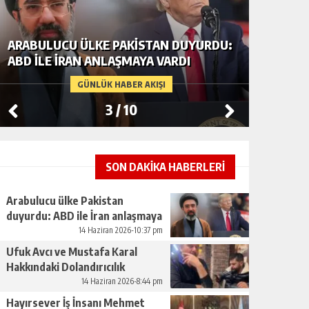
ARABULUCU ÜLKE PAKISTAN DUYURDU:
UFUK A
ABD ILE İRAN ANLAŞMAYA VARDI
HAKKIND
BÜYÜY
GÜNLÜK HABER AKIŞI
3
/
10
SON DAKİKA HABERLERİ
Arabulucu ülke Pakistan
duyurdu: ABD ile İran anlaşmaya
vardı
14 Haziran 2026-10:37 pm
Ufuk Avcı ve Mustafa Karal
Hakkındaki Dolandırıcılık
İddiaları Büyüyor
14 Haziran 2026-8:44 pm
Hayırsever İş İnsanı Mehmet