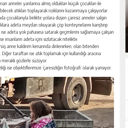
an anneler yanlarına almış oldukları küçük çocukları ile
bilecek atıkları toplayarak rızıklarını kazanmaya çalışıyorlar.
a çocuklarıyla birlikte yolara düşen çaresiz anneler salgın
IK VE
BAŞKAN BUNU YAPARSA! SIGORTACILAR
lara adeta meydan okuyarak çöp konteynırlarını karıştırıp
KAÇAK ŞUBEYE TEPKILI
ları ise adeta yok pahasına satarak geçimlerini sağlamaya çalışan
GÜNLÜK HABER AKIŞI
e insanların adeta içini sızlatacak nitelikte.
ş anne kaldırım kenarında dinlenirken, olan bitenden
Diğer taraftan ise atık toplamak için kullandığı aracına
ı meraklı gözlerle süzüyor.
ği ise objektiflerimize ‘çaresizliğin fotoğrafı’ olarak yansıyor.