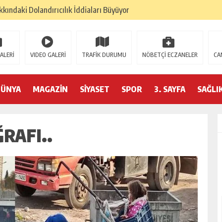
lan: “Çanakkale, Bir Milletin Yeniden Doğuşudur”
umu Beyoğlu’nda Düzenleniyor
ederasyonu 75 Ülkede Küresel Ağını Kurdu
ALERİ
VIDEO GALERİ
TRAFİK DURUMU
NÖBETÇİ ECZANELER
CA
6 Hedeflerini Büyütüyor
izminde 2026 Hedefleri Netleşti
DÜNYA
MAGAZİN
SİYASET
SPOR
3. SAYFA
SAĞLI
RASYONU SANKON DAN HALİL FALYALI İÇİN MESAJ YAYINLADI
RAFI..
YONUN DAN HALİL FALYALI İÇİN SAYGI MESAJI YAYINLADI
PREM: KONFEDERASYON BAŞKANI HAKKINDA ‘SAHTE DOKTORA’ ŞOK