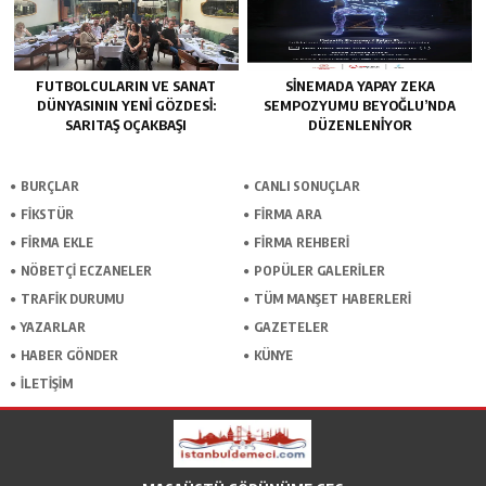
FUTBOLCULARIN VE SANAT
SINEMADA YAPAY ZEKA
DÜNYASININ YENI GÖZDESI:
SEMPOZYUMU BEYOĞLU’NDA
SARITAŞ OÇAKBAŞI
DÜZENLENIYOR
BURÇLAR
CANLI SONUÇLAR
FİKSTÜR
FİRMA ARA
FİRMA EKLE
FİRMA REHBERİ
NÖBETÇİ ECZANELER
POPÜLER GALERİLER
TRAFİK DURUMU
TÜM MANŞET HABERLERİ
YAZARLAR
GAZETELER
HABER GÖNDER
KÜNYE
İLETİŞİM