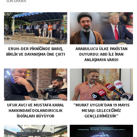
SON DAKİKA
ERUH-DER PIKNIĞINDE BARIŞ,
ARABULUCU ÜLKE PAKISTAN
BIRLIK VE DAYANIŞMA ÖNE ÇIKTI
DUYURDU: ABD ILE İRAN
ANLAŞMAYA VARDI
UFUK AVCI VE MUSTAFA KARAL
“MURAT UYGUR’DAN 19 MAYIS
HAKKINDAKI DOLANDIRICILIK
MESAJI: GELECEĞIMIZ
İDDIALARI BÜYÜYOR
GENÇLERIMIZDIR”