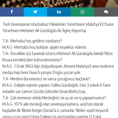
Türk Sinemasının Unutulmaz Filmlerinin Yönetmeni ,Malatya’lı Efsane
Yönetmen Mehmet Ali Gündoğdu İle İlginç Röportaj
T.A- Merhaba hoş geldiniz nasılsınız?
M.A.G- Merhaba hoş buldum ,iyiyim teşekkür ederim.
T.A- Öncelikle sizi tanımak isteriz.Mehmet Ali Gündoğdu kimdir?Bize
Kısaca kendinizden bahsedermisiniz?
M.A.G- 1 Ocak 1963,Ağrı doğumluyum .Annem Malatya’lı ama nedense
medya hep beni Sivas’lı yazıyor.Doğru yazan yok.
T.A- Medeni durumunuz ve varsa çocuğunuz kaçtane?
M.A.G- Evliyim eşimde yapımcı Saliha Gündoğdu 3 kız 3 erkek 6 tane
evladım var.Gamze,Gözde,Gökselin,Sinan,Berk,Uzay.
T.A- Çok memnun olduk.Mesleğiniz ve şu an ne iş yapıyorsunuz?
M.A.G- 1979 aile mesleği olan sinemaya kamera ,asistanı olarak
başladım ilk filmim Belgin Doruk’la o zamanlar filmler siyah beyazdi ,
sonra uzun süre Ertem Eyilmez’in asistanlığını yaptım 12 Eylül