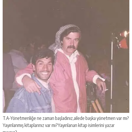
T.A-Yönetmenliğe ne zaman başladınız,ailede başka yönetmen var mı?
Yayınlanmış kitaplarınız var mı?Yayınlanan kitap isimlerini yazar