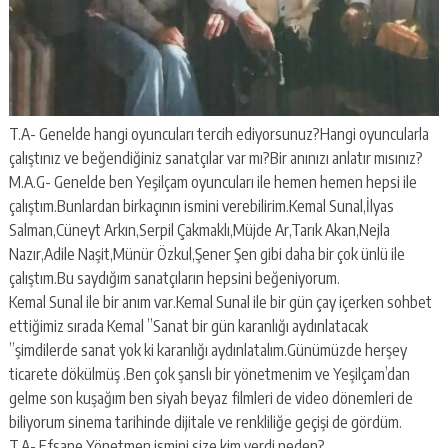
T.A- Genelde hangi oyuncuları tercih ediyorsunuz?Hangi oyuncularla
çalıştınız ve beğendiğiniz sanatçılar var mı?Bir anınızı anlatır mısınız?
M.A.G- Genelde ben Yeşilçam oyuncuları ile hemen hemen hepsi ile
çalıştım.Bunlardan birkaçının ismini verebilirim.Kemal Sunal,İlyas
Salman,Cüneyt Arkın,Serpil Çakmaklı,Müjde Ar,Tarık Akan,Nejla
Nazır,Adile Naşit,Münür Özkul,Şener Şen gibi daha bir çok ünlü ile
çalıştım.Bu saydığım sanatçıların hepsini beğeniyorum.
Kemal Sunal ile bir anım var.Kemal Sunal ile bir gün çay içerken sohbet
ettiğimiz sırada Kemal ”Sanat bir gün karanlığı aydınlatacak
”şimdilerde sanat yok ki karanlığı aydınlatalım.Günümüzde herşey
ticarete dökülmüş .Ben çok şanslı bir yönetmenim ve Yeşilçam’dan
gelme son kuşağım ben siyah beyaz filmleri de video dönemleri de
biliyorum sinema tarihinde dijitale ve renkliliğe geçişi de gördüm.
T.A- Efsane Yönetmen ismini size kim verdi neden?