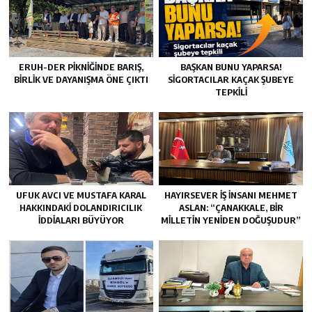
ERUH-DER PIKNIĞINDE BARIŞ,
BAŞKAN BUNU YAPARSA!
BIRLIK VE DAYANIŞMA ÖNE ÇIKTI
SIGORTACILAR KAÇAK ŞUBEYE
TEPKILI
UFUK AVCI VE MUSTAFA KARAL
HAYIRSEVER İŞ İNSANI MEHMET
HAKKINDAKI DOLANDIRICILIK
ASLAN: “ÇANAKKALE, BIR
İDDIALARI BÜYÜYOR
MILLETIN YENIDEN DOĞUŞUDUR”