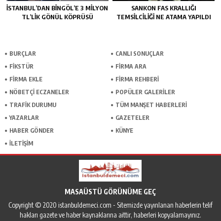
İSTANBUL’DAN BINGÖL’E 3 MILYON
SANKON FAS KRALLIĞI
TL’LIK GÖNÜL KÖPRÜSÜ
TEMSİLCİLİĞİ NE ATAMA YAPILDI
BURÇLAR
CANLI SONUÇLAR
FİKSTÜR
FİRMA ARA
FİRMA EKLE
FİRMA REHBERİ
NÖBETÇİ ECZANELER
POPÜLER GALERİLER
TRAFİK DURUMU
TÜM MANŞET HABERLERİ
YAZARLAR
GAZETELER
HABER GÖNDER
KÜNYE
İLETİŞİM
MASAÜSTÜ GÖRÜNÜME GEÇ
Copyright © 2020 istanbuldemeci.com - Sitemizde yayınlanan haberlerin telif
hakları gazete ve haber kaynaklarına aittir, haberleri kopyalamayınız.