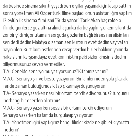
darbesinde sinema sıkıntı yaşadı ben o yıllar yaşamak için kitap sattım
sonra,yönetmen Ali Özgentürk filme başladı onun asistanlığını yaptım
12 eylün ilk sinema filmi ismi ”Suda yanar” Tarık Akan baş rolde o
filmde günlerce göz altına alındık çünkü darbe yaplmış,ülkem sıkıntıda
zor bir yıldı hiç onutamam sorguda gözlerim bağlı birses nerelisin lan
sen dedi dedim Malatya o zaman sen kurtsun evet dedim vay vatan
hayininleri. Kurt kominstler ben cecap verdim bizler haklının yanında
haksızların karşısındayız evet koministim peki sizler kimsiniz dedim
biliyormusunuz cevap vermediler.
T.A- Genelde senaryo mu yazıyorsunuz?Kitabınız var mı?
M.A.G- Senaryo şiir ve beste yazıyorum.Birikimlerimden yola çıkarak
ileride zaman bulduğumda kitap çıkarmayı düşünüyorum.
T.A- Senaryo yazarken nasıl bir ortamı tercih ediyorsunuz?Kurgumu
,herhangi bir eserden alıntı mı?
M.A.G- Senaryo yazarken sessiz bir ortamı tercih ediyorum.
Senaryo yazarken kafamda kurgulayıp yazıyorum.
T.A- Yönetmenliğini yaptığınız hangi filmler sizde ne gibi etki yarattı
,nedeni?