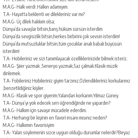
M.A.G- Halk verdi .Halkın adamıyım.
T.A- Hayatta beklenti ve dilekleriniz var mı?
M.A.G- Üç dilek hakkım olsa;
Dünya’da savaşlar bitsin,barış hüküm sürsün isterdim
Dünya’da sevgisizlik bitsin,herkes birbirini çok sevsin isterdim!
Dünya’da mutsuzluklar bitsin,tüm çocuklar analı babalı büyüsün
isterdim!
T.A- Hobileriniz ve sizi tanımlayacak özelliklerinizide bilmek isteriz.
M.A.G- Şiier yazmak ,Seneryo yazmak,Saz çalmak.Klasik müzik
dinlemek.
T.A- Fobileriniz Hobileriniz giyim tarzınız,Özlendikleriniz korkularınız
,benzetildiğiniz kişiler.
M.A.G- Klasik ve spor giyerim.Yalandan korkarım.Yılmaz Güney.
T.A- Dünya’yı yok edecek sırrı öğrendiğinde ne yapardın?
M.A.G- Halkım için savaşır mücadele ederdim.
T.A- Herhangi bir kişinin en favori insanı mısınız neden?
M.A.G- Halkımın favorisiyim
T.A- Yalan söylemenin sizce uygun olduğu durumlar nelerdir?Beyaz