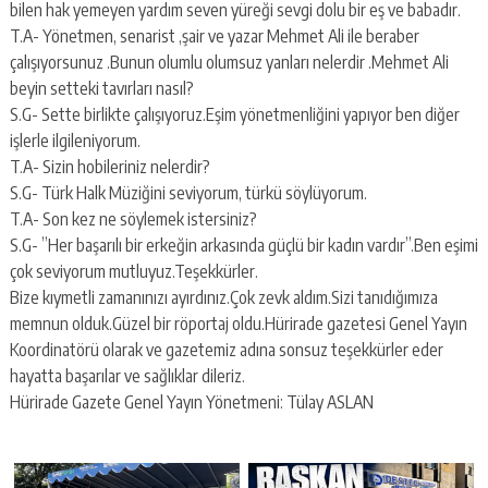
bilen hak yemeyen yardım seven yüreği sevgi dolu bir eş ve babadır.
T.A- Yönetmen, senarist ,şair ve yazar Mehmet Ali ile beraber
çalışıyorsunuz .Bunun olumlu olumsuz yanları nelerdir .Mehmet Ali
beyin setteki tavırları nasıl?
S.G- Sette birlikte çalışıyoruz.Eşim yönetmenliğini yapıyor ben diğer
işlerle ilgileniyorum.
T.A- Sizin hobileriniz nelerdir?
S.G- Türk Halk Müziğini seviyorum, türkü söylüyorum.
T.A- Son kez ne söylemek istersiniz?
S.G- ”Her başarılı bir erkeğin arkasında güçlü bir kadın vardır”.Ben eşimi
çok seviyorum mutluyuz.Teşekkürler.
Bize kıymetli zamanınızı ayırdınız.Çok zevk aldım.Sizi tanıdığımıza
memnun olduk.Güzel bir röportaj oldu.Hürirade gazetesi Genel Yayın
Koordinatörü olarak ve gazetemiz adına sonsuz teşekkürler eder
hayatta başarılar ve sağlıklar dileriz.
Hürirade Gazete Genel Yayın Yönetmeni: Tülay ASLAN