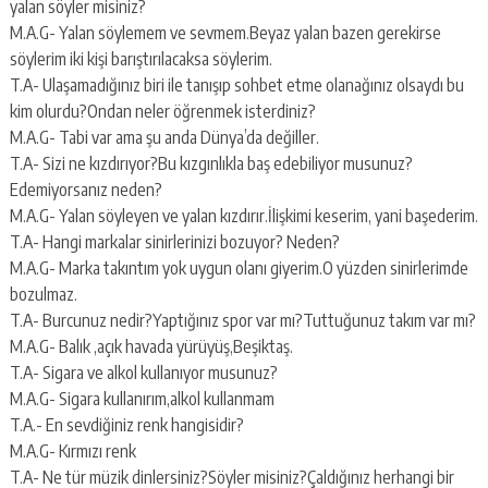
yalan söyler misiniz?
M.A.G- Yalan söylemem ve sevmem.Beyaz yalan bazen gerekirse
söylerim iki kişi barıştırılacaksa söylerim.
T.A- Ulaşamadığınız biri ile tanışıp sohbet etme olanağınız olsaydı bu
kim olurdu?Ondan neler öğrenmek isterdiniz?
M.A.G- Tabi var ama şu anda Dünya’da değiller.
T.A- Sizi ne kızdırıyor?Bu kızgınlıkla baş edebiliyor musunuz?
Edemiyorsanız neden?
M.A.G- Yalan söyleyen ve yalan kızdırır.İlişkimi keserim, yani başederim.
T.A- Hangi markalar sinirlerinizi bozuyor? Neden?
M.A.G- Marka takıntım yok uygun olanı giyerim.O yüzden sinirlerimde
bozulmaz.
T.A- Burcunuz nedir?Yaptığınız spor var mı?Tuttuğunuz takım var mı?
M.A.G- Balık ,açık havada yürüyüş,Beşiktaş.
T.A- Sigara ve alkol kullanıyor musunuz?
M.A.G- Sigara kullanırım,alkol kullanmam
T.A.- En sevdiğiniz renk hangisidir?
M.A.G- Kırmızı renk
T.A- Ne tür müzik dinlersiniz?Söyler misiniz?Çaldığınız herhangi bir