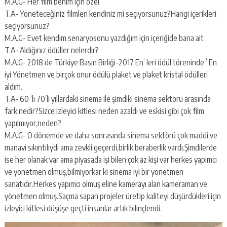
M.A.G- Her film benim için özel
T.A- Yöneteceğiniz filmleri kendiniz mi seçiyorsunuz?Hangi içerikleri
seçiyorsunuz?
M.A.G- Evet kendim senaryosonu yazdığım için içeriğide bana ait .
T.A- Aldığınız ödüller nelerdir?
M.A.G- 2018 de Türkiye Basın Birliği-2017 En’ leri ödül töreninde ”En
iyi Yönetmen ve birçok onur ödülü plaket ve plaket kristal ödülleri
aldım.
T.A- 60 ‘lı 70’li yıllardaki sinema ile şimdiki sinema sektörü arasında
fark nedir?Sizce izleyici kitlesi neden azaldı ve eskisi gibi çok film
yapılmıyor,neden?
M.A.G- O dönemde ve daha sonrasında sinema sektörü çok maddi ve
manavi sıkıntılıydı ama zevkli geçerdi,birlik beraberlik vardı.Şimdilerde
ise her olanak var ama piyasada işi bilen çok az kişi var herkes yapımcı
ve yönetmen olmuş,bilmiyorkar ki sinema iyi bir yönetmen
sanatıdır.Herkes yapımcı olmuş eline kamerayı alan kameraman ve
yönetmen olmuş.Saçma sapan projeler üretip kaliteyi düşürdükleri için
izleyici kitlesi düşüşe geçti insanlar artık bilinçlendi.