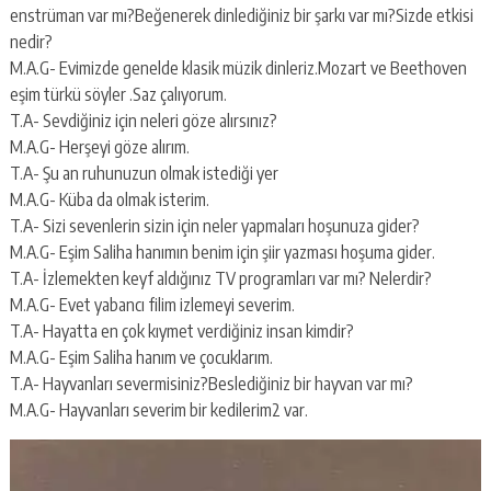
enstrüman var mı?Beğenerek dinlediğiniz bir şarkı var mı?Sizde etkisi
nedir?
M.A.G- Evimizde genelde klasik müzik dinleriz.Mozart ve Beethoven
eşim türkü söyler .Saz çalıyorum.
T.A- Sevdiğiniz için neleri göze alırsınız?
M.A.G- Herşeyi göze alırım.
T.A- Şu an ruhunuzun olmak istediği yer
M.A.G- Küba da olmak isterim.
T.A- Sizi sevenlerin sizin için neler yapmaları hoşunuza gider?
M.A.G- Eşim Saliha hanımın benim için şiir yazması hoşuma gider.
T.A- İzlemekten keyf aldığınız TV programları var mı? Nelerdir?
M.A.G- Evet yabancı filim izlemeyi severim.
T.A- Hayatta en çok kıymet verdiğiniz insan kimdir?
M.A.G- Eşim Saliha hanım ve çocuklarım.
T.A- Hayvanları severmisiniz?Beslediğiniz bir hayvan var mı?
M.A.G- Hayvanları severim bir kedilerim2 var.