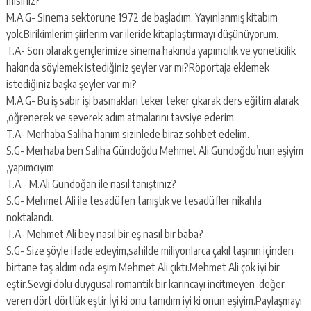
mısınız?
M.A.G- Sinema sektörüne 1972 de başladım. Yayınlanmış kitabım
yok.Birikimlerim şiirlerim var ileride kitaplaştırmayı düşünüyorum.
T.A- Son olarak gençlerimize sinema hakında yapımcılık ve yöneticilik
hakında söylemek istediğiniz şeyler var mı?Röportaja eklemek
istediğiniz başka şeyler var mı?
M.A.G- Bu iş sabır işi basmakları teker teker çıkarak ders eğitim alarak
,öğrenerek ve severek adım atmalarını tavsiye ederim.
T.A- Merhaba Saliha hanım sizinlede biraz sohbet edelim.
S.G- Merhaba ben Saliha Gündoğdu Mehmet Ali Gündoğdu’nun eşiyim
,yapımcıyım
T.A.- M.Ali Gündoğan ile nasıl tanıştınız?
S.G- Mehmet Ali ile tesadüfen tanıştık ve tesadüfler nikahla
noktalandı.
T.A- Mehmet Ali bey nasıl bir eş nasıl bir baba?
S.G- Size şöyle ifade edeyim,sahilde miliyonlarca çakıl taşının içinden
birtane taş aldım oda eşim Mehmet Ali çıktı.Mehmet Ali çok iyi bir
eştir.Sevgi dolu duygusal romantik bir karıncayı incitmeyen .değer
veren dört dörtlük eştir.İyi ki onu tanıdım iyi ki onun eşiyim.Paylaşmayı