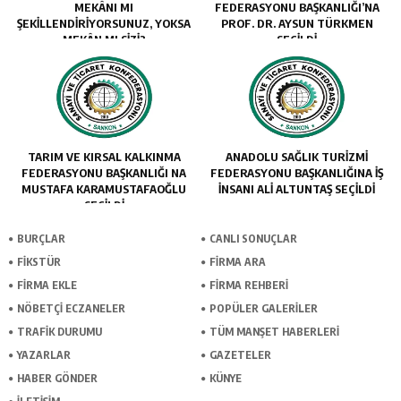
MEKÂNI MI
FEDERASYONU BAŞKANLIĞI’NA
ŞEKILLENDIRIYORSUNUZ, YOKSA
PROF. DR. AYSUN TÜRKMEN
MEKÂN MI SIZI?
SEÇİLDİ
TARIM VE KIRSAL KALKINMA
ANADOLU SAĞLIK TURİZMİ
FEDERASYONU BAŞKANLIĞI NA
FEDERASYONU BAŞKANLIĞINA İŞ
MUSTAFA KARAMUSTAFAOĞLU
İNSANI ALİ ALTUNTAŞ SEÇİLDİ
SEÇİLDİ
BURÇLAR
CANLI SONUÇLAR
FİKSTÜR
FİRMA ARA
FİRMA EKLE
FİRMA REHBERİ
NÖBETÇİ ECZANELER
POPÜLER GALERİLER
TRAFİK DURUMU
TÜM MANŞET HABERLERİ
YAZARLAR
GAZETELER
HABER GÖNDER
KÜNYE