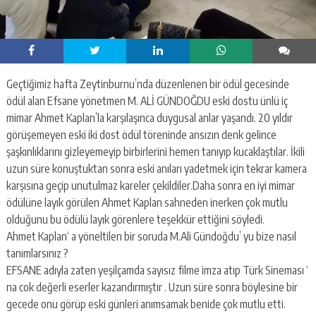
Geçtiğimiz hafta Zeytinburnu’nda düzenlenen bir ödül gecesinde
ödül alan Efsane yönetmen M. ALİ GÜNDOĞDU eski dostu ünlü iç
mimar Ahmet Kaplan’la karşılaşınca duygusal anlar yaşandı. 20 yıldır
görüşemeyen eski iki dost ödül töreninde ansızın denk gelince
şaşkınlıklarını gizleyemeyip birbirlerini hemen tanıyıp kucaklaştılar. İkili
uzun süre konuştuktan sonra eski anıları yadetmek için tekrar kamera
karşısına geçip unutulmaz kareler çekildiler.Daha sonra en iyi mimar
ödülüne layık görülen Ahmet Kaplan sahneden inerken çok mutlu
olduğunu bu ödülü layık görenlere teşekkür ettiğini söyledi.
Ahmet Kaplan‘ a yöneltilen bir soruda M.Ali Gündoğdu’ yu bize nasıl
tanımlarsınız ?
EFSANE adıyla zaten yeşilçamda sayısız filme imza atıp Türk Sineması ‘
na cok değerli eserler kazandırmıştır . Uzun süre sonra böylesine bir
gecede onu görüp eski günleri anımsamak benide çok mutlu etti.