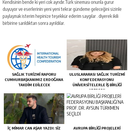
Kendisinin bende ki yeri cok ayrıdır.Türk sineması onunla gurur
duyuyor ve eserlerinin yeni yeni tekrar gündeme geleceğini sizinle
paylaşmak isterim hepinize teşekkür ederim saygılar . diyerek ikili
birbirine sarıldıktan sonra ayrıldılar.
SAĞLIK TURİZMİ RAPORU
ULUSLARARASI SAĞLIK TURİZMİ
CUMHURBAŞKANIMIZ ERDOĞANA
KONFEDERASYONU
TAKDİM EDİLECEK
ÜNİVERSİTELERLE İŞ BİRLİĞİ
YAPACAK
İÇ MIMAR CAN AŞAR YAZDI: SIZ
AVRUPA BİRLİĞİ PROJELERİ