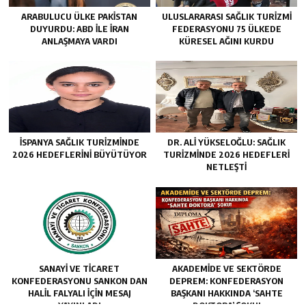
ARABULUCU ÜLKE PAKISTAN
ULUSLARARASI SAĞLIK TURIZMI
DUYURDU: ABD ILE İRAN
FEDERASYONU 75 ÜLKEDE
ANLAŞMAYA VARDI
KÜRESEL AĞINI KURDU
İSPANYA SAĞLIK TURIZMINDE
DR. ALI YÜKSELOĞLU: SAĞLIK
2026 HEDEFLERINI BÜYÜTÜYOR
TURIZMINDE 2026 HEDEFLERI
NETLEŞTI
SANAYİ VE TİCARET
AKADEMİDE VE SEKTÖRDE
KONFEDERASYONU SANKON DAN
DEPREM: KONFEDERASYON
HALİL FALYALI İÇİN MESAJ
BAŞKANI HAKKINDA ‘SAHTE
YAYINLADI
DOKTORA’ ŞOKU!