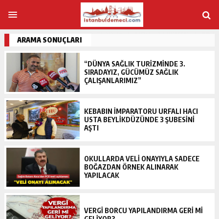
ARAMA SONUÇLARI
“DÜNYA SAĞLIK TURIZMINDE 3.
SIRADAYIZ, GÜCÜMÜZ SAĞLIK
ÇALIŞANLARIMIZ”
KEBABIN IMPARATORU URFALI HACI
USTA BEYLIKDÜZÜNDE 3 ŞUBESINI
AŞTI
OKULLARDA VELI ONAYIYLA SADECE
BOĞAZDAN ÖRNEK ALINARAK
YAPILACAK
VERGI BORCU YAPILANDIRMA GERI MI
GELIYOR?