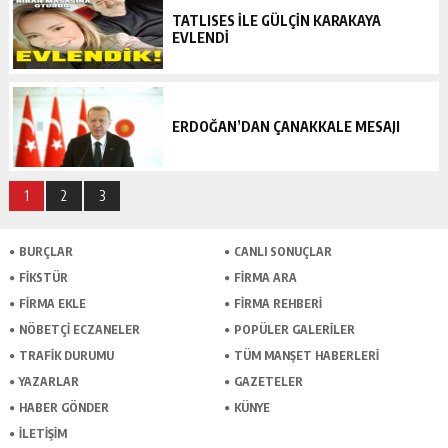
TATLISES ILE GÜLÇIN KARAKAYA
EVLENDI
ERDOĞAN’DAN ÇANAKKALE MESAJI
1
2
3
BURÇLAR
CANLI SONUÇLAR
FİKSTÜR
FİRMA ARA
FİRMA EKLE
FİRMA REHBERİ
NÖBETÇİ ECZANELER
POPÜLER GALERİLER
TRAFİK DURUMU
TÜM MANŞET HABERLERİ
YAZARLAR
GAZETELER
HABER GÖNDER
KÜNYE
İLETİŞİM