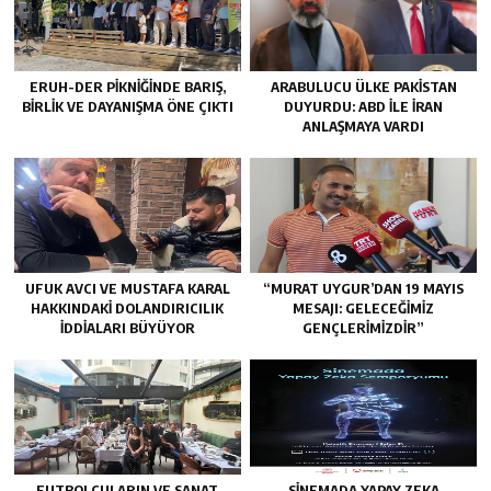
ERUH-DER PIKNIĞINDE BARIŞ,
ARABULUCU ÜLKE PAKISTAN
BIRLIK VE DAYANIŞMA ÖNE ÇIKTI
DUYURDU: ABD ILE İRAN
ANLAŞMAYA VARDI
UFUK AVCI VE MUSTAFA KARAL
“MURAT UYGUR’DAN 19 MAYIS
HAKKINDAKI DOLANDIRICILIK
MESAJI: GELECEĞIMIZ
İDDIALARI BÜYÜYOR
GENÇLERIMIZDIR”
FUTBOLCULARIN VE SANAT
SINEMADA YAPAY ZEKA