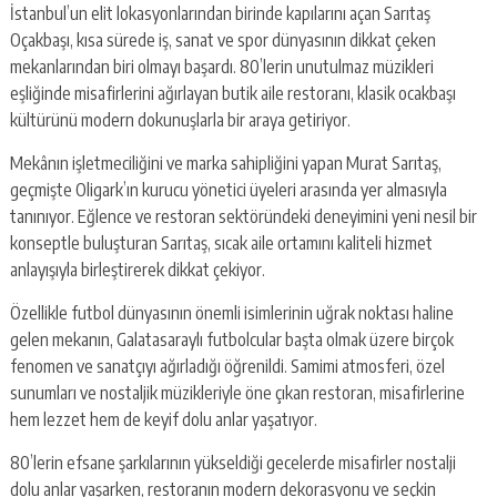
İstanbul’un elit lokasyonlarından birinde kapılarını açan Sarıtaş
Oçakbaşı, kısa sürede iş, sanat ve spor dünyasının dikkat çeken
mekanlarından biri olmayı başardı. 80’lerin unutulmaz müzikleri
eşliğinde misafirlerini ağırlayan butik aile restoranı, klasik ocakbaşı
kültürünü modern dokunuşlarla bir araya getiriyor.
Mekânın işletmeciliğini ve marka sahipliğini yapan Murat Sarıtaş,
geçmişte Oligark’ın kurucu yönetici üyeleri arasında yer almasıyla
tanınıyor. Eğlence ve restoran sektöründeki deneyimini yeni nesil bir
konseptle buluşturan Sarıtaş, sıcak aile ortamını kaliteli hizmet
anlayışıyla birleştirerek dikkat çekiyor.
Özellikle futbol dünyasının önemli isimlerinin uğrak noktası haline
gelen mekanın, Galatasaraylı futbolcular başta olmak üzere birçok
fenomen ve sanatçıyı ağırladığı öğrenildi. Samimi atmosferi, özel
sunumları ve nostaljik müzikleriyle öne çıkan restoran, misafirlerine
hem lezzet hem de keyif dolu anlar yaşatıyor.
80’lerin efsane şarkılarının yükseldiği gecelerde misafirler nostalji
dolu anlar yaşarken, restoranın modern dekorasyonu ve seçkin