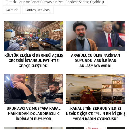
Futbolcuların ve Sanat Dünyasının Yeni Gözdesi: Sarıtaş Oçakbaşı
Göktürk
Sarıtaş Oçakbaşı
KÜLTÜR ELÇILERI DERNEĞI AÇILIŞ
ARABULUCU ÜLKE PAKISTAN
GECESINI İSTANBUL FATIH’TE
DUYURDU: ABD ILE İRAN
GERÇEKLEŞTIRDI
ANLAŞMAYA VARDI
UFUK AVCI VE MUSTAFA KARAL
KANAL 7’NİN ZERHUN YILDIZI
HAKKINDAKI DOLANDIRICILIK
NEVİDE ÇİÇEK’E “YILIN EN İYİ ÇIKIŞ
İDDIALARI BÜYÜYOR
YAPAN KADIN OYUNCUSU”
ÖDÜLÜ!