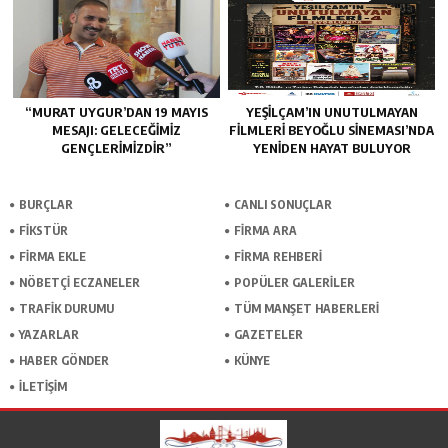
“MURAT UYGUR’DAN 19 MAYIS
YEŞILÇAM’IN UNUTULMAYAN
MESAJI: GELECEĞIMIZ
FILMLERI BEYOĞLU SINEMASI’NDA
GENÇLERIMIZDIR”
YENIDEN HAYAT BULUYOR
BURÇLAR
CANLI SONUÇLAR
FİKSTÜR
FİRMA ARA
FİRMA EKLE
FİRMA REHBERİ
NÖBETÇİ ECZANELER
POPÜLER GALERİLER
TRAFİK DURUMU
TÜM MANŞET HABERLERİ
YAZARLAR
GAZETELER
HABER GÖNDER
KÜNYE
İLETİŞİM