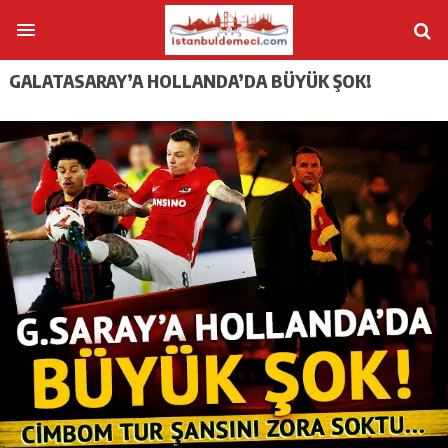
GALATASARAY’A HOLLANDA’DA BÜYÜK ŞOK!