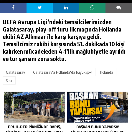
UEFA Avrupa Ligi’ndeki temsilcilerimizden
Galatasaray, play-off turu ilk maçında Hollanda
ekibi AZ Alkmaar ile karşı karşıya geldi.
Temsilcimiz rakibi karşısında 51. dakikada 10 kişi
kalırken mücadeleden 4-1’lik mağlubiyetle ayrıldı
ve tur şansını zora soktu.
Galatasaray
Galatasaray'a Hollanda'da büyük şok!
holanda
Spor
ERUH-DER PIKNIĞINDE BARIŞ,
BAŞKAN BUNU YAPARSA!