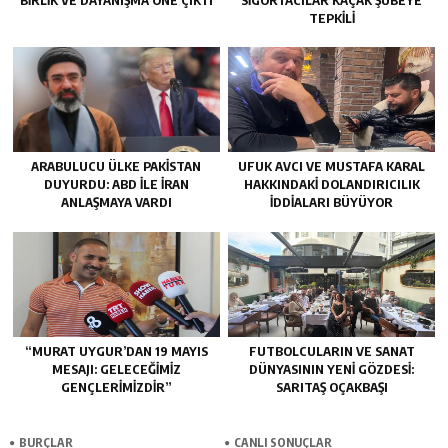
BIRLIK VE DAYANIŞMA ÖNE ÇIKTI
SIGORTACILAR KAÇAK ŞUBEYE
TEPKILI
ARABULUCU ÜLKE PAKISTAN
UFUK AVCI VE MUSTAFA KARAL
DUYURDU: ABD ILE İRAN
HAKKINDAKI DOLANDIRICILIK
ANLAŞMAYA VARDI
İDDIALARI BÜYÜYOR
“MURAT UYGUR’DAN 19 MAYIS
FUTBOLCULARIN VE SANAT
MESAJI: GELECEĞIMIZ
DÜNYASININ YENI GÖZDESI:
GENÇLERIMIZDIR”
SARITAŞ OÇAKBAŞI
BURÇLAR
CANLI SONUÇLAR