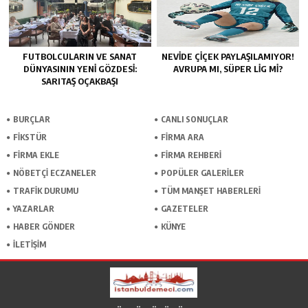
FUTBOLCULARIN VE SANAT
NEVIDE ÇIÇEK PAYLAŞILAMIYOR!
DÜNYASININ YENI GÖZDESI:
AVRUPA MI, SÜPER LIG MI?
SARITAŞ OÇAKBAŞI
BURÇLAR
CANLI SONUÇLAR
FİKSTÜR
FİRMA ARA
FİRMA EKLE
FİRMA REHBERİ
NÖBETÇİ ECZANELER
POPÜLER GALERİLER
TRAFİK DURUMU
TÜM MANŞET HABERLERİ
YAZARLAR
GAZETELER
HABER GÖNDER
KÜNYE
İLETİŞİM