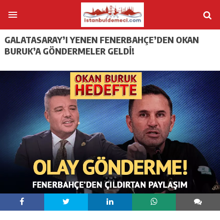
GALATASARAY’I YENEN FENERBAHÇE’DEN OKAN
BURUK’A GÖNDERMELER GELDI!