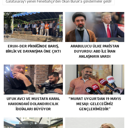
Galatasaray'ı yenen Fenerbahçe'den Okan Buruk'a göndermeler geldi!
ERUH-DER PIKNIĞINDE BARIŞ,
ARABULUCU ÜLKE PAKISTAN
BIRLIK VE DAYANIŞMA ÖNE ÇIKTI
DUYURDU: ABD ILE İRAN
ANLAŞMAYA VARDI
UFUK AVCI VE MUSTAFA KARAL
“MURAT UYGUR’DAN 19 MAYIS
HAKKINDAKI DOLANDIRICILIK
MESAJI: GELECEĞIMIZ
İDDIALARI BÜYÜYOR
GENÇLERIMIZDIR”