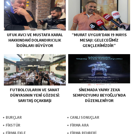
UFUK AVCI VE MUSTAFA KARAL
“MURAT UYGUR’DAN 19 MAYIS
HAKKINDAKI DOLANDIRICILIK
MESAJI: GELECEĞIMIZ
İDDIALARI BÜYÜYOR
GENÇLERIMIZDIR”
FUTBOLCULARIN VE SANAT
SINEMADA YAPAY ZEKA
DÜNYASININ YENI GÖZDESI:
SEMPOZYUMU BEYOĞLU’NDA
SARITAŞ OÇAKBAŞI
DÜZENLENIYOR
BURÇLAR
CANLI SONUÇLAR
FİKSTÜR
FİRMA ARA
FİRMA EKLE
FİRMA REHBERİ