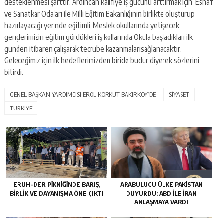
desteklenmesi şarttır. Ardından kalifiye iş gücünü arttırmak için Esnaf
ve Sanatkar Odaları ile Milli Eğitim Bakanlığının birlikte oluşturup
hazırlayacağı yerinde eğitimli Meslek okullarında yetişecek
gençlerimizin eğitim gördükleri iş kollarında Okula başladıkları ilk
günden itibaren çalışarak tecrübe kazanmalarısağlanacaktır.
Geleceğimiz için ilk hedeflerimizden biride budur diyerek sözlerini
bitirdi.
GENEL BAŞKAN YARDIMCISI EROL KORKUT BAKIRKÖY’DE
SİYASET
TÜRKİYE
ERUH-DER PIKNIĞINDE BARIŞ,
ARABULUCU ÜLKE PAKISTAN
BIRLIK VE DAYANIŞMA ÖNE ÇIKTI
DUYURDU: ABD ILE İRAN
ANLAŞMAYA VARDI