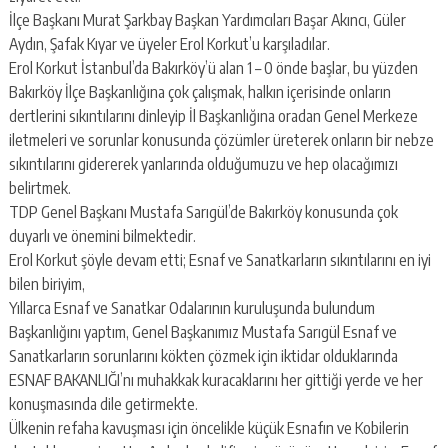
İlçe Başkanı Murat Şarkbay Başkan Yardımcıları Başar Akıncı, Güler
Aydın, Şafak Kıyar ve üyeler Erol Korkut’u karşıladılar.
Erol Korkut İstanbul’da Bakırköy’ü alan 1 – 0 önde başlar, bu yüzden
Bakırköy İlçe Başkanlığına çok çalışmak, halkın içerisinde onların
dertlerini sıkıntılarını dinleyip İl Başkanlığına oradan Genel Merkeze
iletmeleri ve sorunlar konusunda çözümler üreterek onların bir nebze
sıkıntılarını gidererek yanlarında olduğumuzu ve hep olacağımızı
belirtmek.
TDP Genel Başkanı Mustafa Sarıgül’de Bakırköy konusunda çok
duyarlı ve önemini bilmektedir.
Erol Korkut şöyle devam etti; Esnaf ve Sanatkarların sıkıntılarını en iyi
bilen biriyim,
Yıllarca Esnaf ve Sanatkar Odalarının kuruluşunda bulundum
Başkanlığını yaptım, Genel Başkanımız Mustafa Sarıgül Esnaf ve
Sanatkarların sorunlarını kökten çözmek için iktidar olduklarında
ESNAF BAKANLIĞI’nı muhakkak kuracaklarını her gittiği yerde ve her
konuşmasında dile getirmekte.
Ülkenin refaha kavuşması için öncelikle küçük Esnafın ve Kobilerin