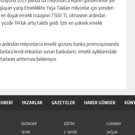
ayan yarışı Emeklilikte Yaşa Takılan milyonlar için yeniden
cak en düşük emekli maaşının 7.500 TL olmasının ardından
yüzde 114’lük artış talebi geldi. İşte en yüksek emekli
inin ardından milyonlarca emekli gözünü banka promosyonunda
anlara kredi imkanları sunan bankaların, emekli aylıklarındaki
arlarını arttırması bekleniyor.
EHBERİ
YAZARLAR
GAZETELER
HABER GÖNDER
KÜN
EKONOMİ
EĞİTİM
GÜNDEM
SPOR
3. SAYFA
SAĞLIK