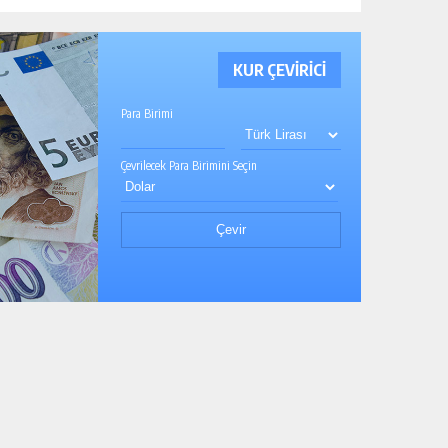
KUR ÇEVİRİCİ
Para Birimi
Çevrilecek Para Birimini Seçin
Çevir