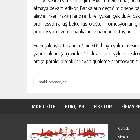
almaya devam ediyor. Bankaların geçtiğimiz sene başl
alevlenirken, rakamlar birer birer yukarı çekildi. An
promosyon artışı beklentisi oluştu. Promosyonlar için 
promosyonu veren bankalar ile haberin detayları…
En düşük aylık tutarının 7 bin 500 liraya yükselmes
yapılacak artışa çevirdi. EYT düzenlemesiyle emekli ol
artışa paralel olarak ilerleyen günlerde promosyon tut
Emekli promosyonu
MOBİL SİTE
BURÇLAR
FİKSTÜR
FİRMA R
GENEL
SİYASET