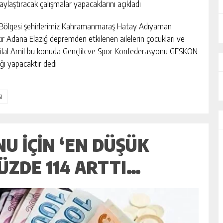
ylaştıracak çalışmalar yapacaklarını açıkladı
 Bölgesi şehirlerimiz Kahramanmaraş Hatay Adıyaman
r Adana Elazığ depremden etkilenen ailelerin çocuklari ve
adi Hilal Amil bu konuda Gençlik ve Spor Konfederasyonu GESKON
ği yapacaktır dedi
I
 IÇIN ‘EN DÜŞÜK
ÜZDE 114 ARTTI…