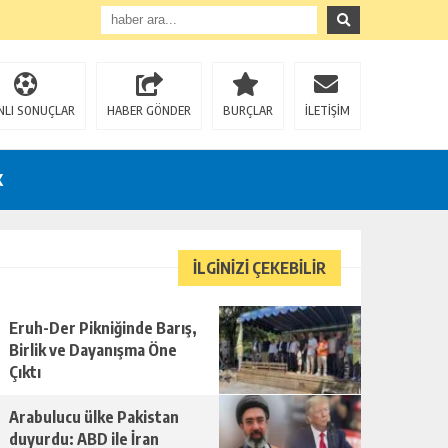
NLI SONUÇLAR
HABER GÖNDER
BURÇLAR
İLETİŞİM
K
İLGİNİZİ ÇEKEBİLİR
Eruh-Der Pikniğinde Barış,
Birlik ve Dayanışma Öne
Çıktı
Arabulucu ülke Pakistan
duyurdu: ABD ile İran