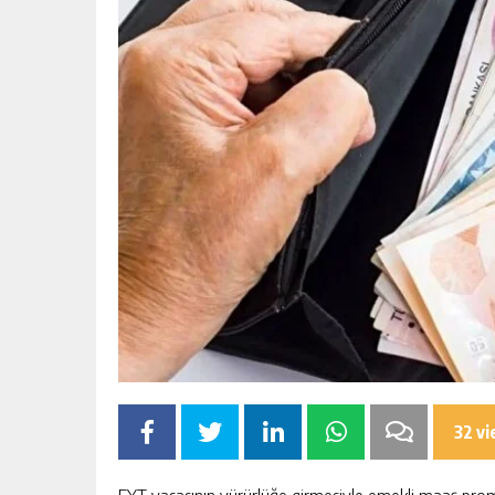
32 v
EYT yasasının yürürlüğe girmesiyle emekli maaş pro