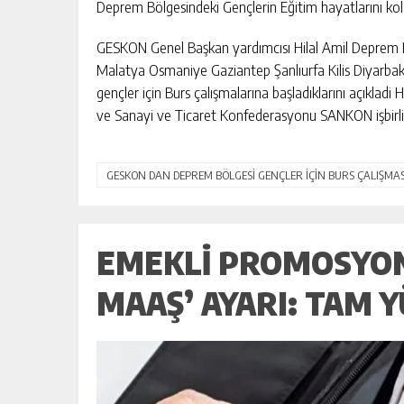
Deprem Bölgesindeki Gençlerin Eğitim hayatlarını kola
GESKON Genel Başkan yardımcısı Hilal Amil Deprem
Malatya Osmaniye Gaziantep Şanlıurfa Kilis Diyarbakı
gençler için Burs çalışmalarına başladıklarını açıkl
ve Sanayi ve Ticaret Konfederasyonu SANKON işbirli
GESKON DAN DEPREM BÖLGESİ GENÇLER İÇİN BURS ÇALIŞMAS
EMEKLI PROMOSYONU
MAAŞ’ AYARI: TAM Y