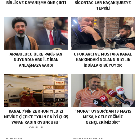
BIRLIK VE DAYANIŞMA ÖNE ÇIKTI
SIGORTACILAR KAÇAK ŞUBEYE
TEPKILI
ARABULUCU ÜLKE PAKISTAN
UFUK AVCI VE MUSTAFA KARAL
DUYURDU: ABD ILE İRAN
HAKKINDAKI DOLANDIRICILIK
ANLAŞMAYA VARDI
İDDIALARI BÜYÜYOR
KANAL 7’NİN ZERHUN YILDIZI
“MURAT UYGUR’DAN 19 MAYIS
NEVİDE ÇİÇEK’E “YILIN EN İYİ ÇIKIŞ
MESAJI: GELECEĞIMIZ
YAPAN KADIN OYUNCUSU”
GENÇLERIMIZDIR”
ÖDÜLÜ!