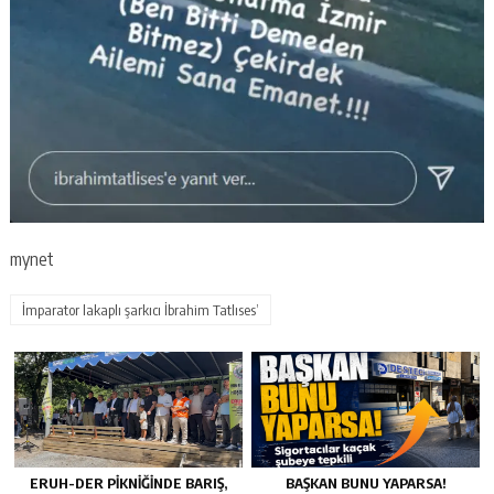
mynet
İmparator lakaplı şarkıcı İbrahim Tatlıses’
ERUH-DER PIKNIĞINDE BARIŞ,
BAŞKAN BUNU YAPARSA!