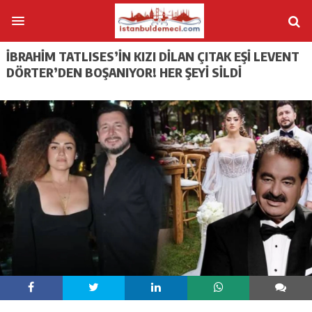
İBRAHIM TATLISES’IN KIZI DILAN ÇITAK EŞI LEVENT
DÖRTER’DEN BOŞANIYOR! HER ŞEYI SILDI