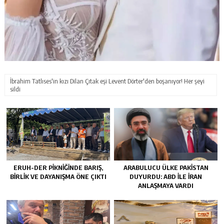
İbrahim Tatlıses'in kızı Dilan Çıtak eşi Levent Dörter'den boşanıyor! Her şeyi
sildi
ERUH-DER PIKNIĞINDE BARIŞ,
ARABULUCU ÜLKE PAKISTAN
BIRLIK VE DAYANIŞMA ÖNE ÇIKTI
DUYURDU: ABD ILE İRAN
ANLAŞMAYA VARDI