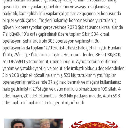
güvenlik operasyonları, genel düzenin ve asayişin sağlanması,
narkotik, kaçakçılıkla ilgili yapılan çalışmalar ve göçmenler konusunda
bilgiler verdi. Çataklı, “İçişleri Bakanlığı koordinesinde yürütülen iç
güvenlik operasyonları çerçevesinde 2020 Şubat ayında kırsal alanda
7’si büyük, 19’u orta çaplı olmak üzere toplam 5 bin 584 kırsal
operasyon, şehirlerde bin 385 operasyon yapılmıştır. Bu
operasyonlarda toplam 127 terörist etkisiz hale getirilmiştir. Bunların
1’i ölü, 75’i sağ, 51’i teslim olmuştur. Bu teröristlerden 86’sı PKK/KCK,
41’i DEAŞ/HTŞ terör örgütü mensubudur. Ayrıca terör örgütlerine
yardım ve yataklık yaptığı ve örgütlerle irtibatlı olduğu değerlendirilen
3 bin 208 şüpheli gözaltına alınmış, 523 kişi tutuklanmıştır. Yapılan
operasyonlar neticesinde 37 sığınak, barınak ve mağara kullanılamaz
hale getirilmiştir. 27’si ağır ve uzun namlulu olmak üzere 109 silah, 4
adet mayın, 20 adet el bombası, 369 kilo patlayıcı madde, 4 bin 598
adet muhtelif mühimmat ele geçirilmiştir” dedi.