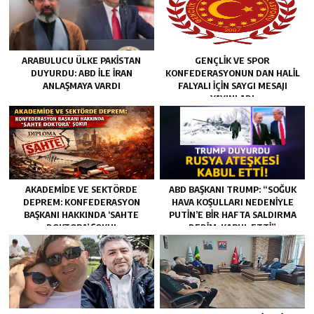
ARABULUCU ÜLKE PAKISTAN
GENÇLİK VE SPOR
DUYURDU: ABD ILE İRAN
KONFEDERASYONUN DAN HALİL
ANLAŞMAYA VARDI
FALYALI İÇİN SAYGI MESAJI
YAYINLADI
AKADEMİDE VE SEKTÖRDE
ABD BAŞKANI TRUMP: “SOĞUK
DEPREM: KONFEDERASYON
HAVA KOŞULLARI NEDENIYLE
BAŞKANI HAKKINDA ‘SAHTE
PUTIN’E BIR HAFTA SALDIRMA
DOKTORA’ ŞOKU!
DEDIM, KABUL ETTI”