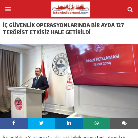
İÇ GÜVENLIK OPERASYONLARINDA BIR AYDA 127
TERÖRIST ETKISIZ HALE GETIRILDI
İçişleri Bakan Yardımcısı Çataklı, aylık bilgilendirme toplantısında iç