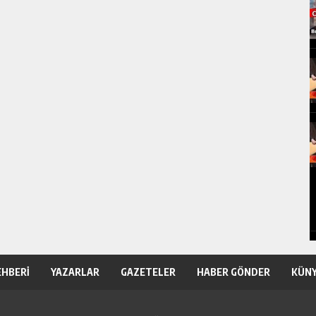
EHBERİ
YAZARLAR
GAZETELER
HABER GÖNDER
KÜN