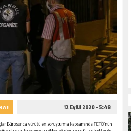
12 Eylül 2020 - 5:48
iews
Suçlar Bürosunca yürütülen soruşturma kapsamında FETÖ’nün