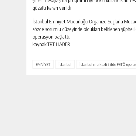
şifreli mesajlaşma programı ByLock’u kullandıkları te
gözaltı kararı verildi.
NEVIDE ÇIÇEK PAYLAŞILAMIYOR!
İstanbul Emniyet Müdürlüğü Organize Suçlarla Mücad
AVRUPA MI, SÜPER LIG MI?
sözde sorumlu düzeyinde oldukları belirlenen şüphelile
operasyon başlattı.
GÜNLÜK HABER AKIŞI
kaynak:TRT HABER
EMNİYET
İstanbul
İstanbul merkezli 7 ilde FETÖ oper