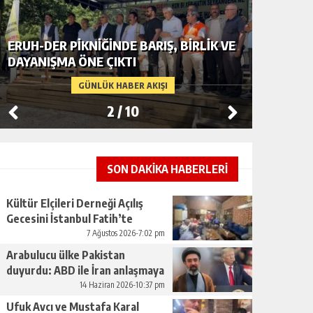
ERUH-DER PIKNIĞINDE BARIŞ, BIRLIK VE
BAŞKAN
DAYANIŞMA ÖNE ÇIKTI
KAÇAK Ş
GÜNLÜK HABER AKIŞI
2
/
10
SON DAKİKA HABERLERİ
Kültür Elçileri Derneği Açılış
Gecesini İstanbul Fatih’te
Gerçekleştirdi
7 Ağustos 2026-7:02 pm
Arabulucu ülke Pakistan
duyurdu: ABD ile İran anlaşmaya
vardı
14 Haziran 2026-10:37 pm
Ufuk Avcı ve Mustafa Karal