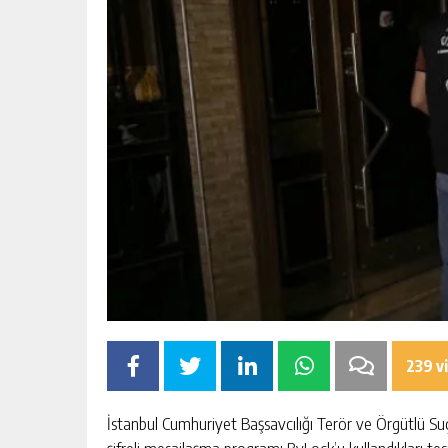
239 v
İstanbul Cumhuriyet Başsavcılığı Terör ve Örgütlü 