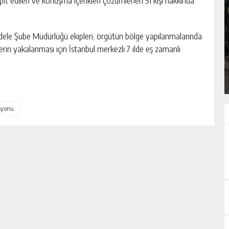
spit edilen ve konuşma içerikleri çözümlenen 51 kişi hakkında
KÜLTÜR ELÇILERI DERNEĞI AÇILIŞ
ele Şube Müdürlüğü ekipleri, örgütün bölge yapılanmalarında
GECESINI İSTANBUL FATIH’TE
rin yakalanması için İstanbul merkezli 7 ilde eş zamanlı
GERÇEKLEŞTIRDI
GÜNLÜK HABER AKIŞI
asyonu