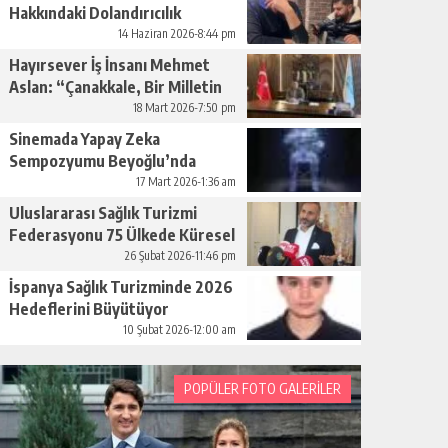
Hakkındaki Dolandırıcılık
İddiaları Büyüyor
14 Haziran 2026-8:44 pm
Hayırsever İş İnsanı Mehmet
Aslan: “Çanakkale, Bir Milletin
Yeniden Doğuşudur”
18 Mart 2026-7:50 pm
Sinemada Yapay Zeka
Sempozyumu Beyoğlu’nda
Düzenleniyor
17 Mart 2026-1:36 am
Uluslararası Sağlık Turizmi
Federasyonu 75 Ülkede Küresel
Ağını Kurdu
26 Şubat 2026-11:46 pm
İspanya Sağlık Turizminde 2026
Hedeflerini Büyütüyor
10 Şubat 2026-12:00 am
POPÜLER FOTO GALERİLER