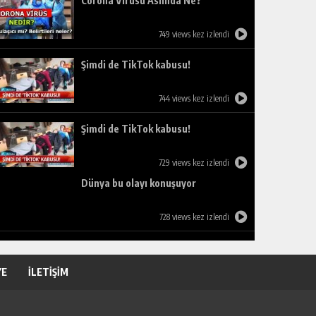
Corona Virüsü Aslında Ne?
749 views kez izlendi
Şimdi de TikTok kabusu!
744 views kez izlendi
Şimdi de TikTok kabusu!
729 views kez izlendi
Dünya bu olayı konuşuyor
728 views kez izlendi
YE
İLETİŞİM