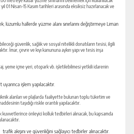
00 metreye kadar yüzme sınırlarını belirlemek için kullanılacak
 yıl 01 Nisan-15 Kasım tarihleri arasında eksiksiz hazırlanacak ve
k, lüzumlu hallerde yüzme alanı sınırlarını değiştirmeye Liman
eceği güvenlik, sağlık ve sosyal nitelikli donatıların tesisi, ilgili
ktır. İmar, çevre ve kıyı kanununa aykırı yapı ve tesis inşa
j, yeme içme yeri, otopark vb. işletilebilmesi yetkili idarenin
at uyarınca işlem yapılacaktır.
knik alanları ve plajlarda faaliyette bulunan toplu tüketim ve
addesinin taşıdığı riskle orantılı yapılacaktır.
kuvvetlerince önleyici kolluk tedbirleri alınacak, bu kapsamda
ulanacaktır.
trafik akışını ve güvenliğini sağlayıcı tedbirler alınacaktır.