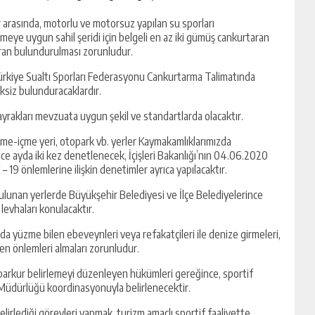
er arasında, motorlu ve motorsuz yapılan su sporları
zmeye uygun sahil şeridi için belgeli en az iki gümüş cankurtaran
aran bulundurulması zorunludur.
, Türkiye Sualtı Sporları Federasyonu Cankurtarma Talimatında
ksiz bulunduracaklardır.
Bayrakları mevzuata uygun şekil ve standartlarda olacaktır.
yeme-içme yeri, otopark vb. yerler Kaymakamlıklarımızda
 ayda iki kez denetlenecek, İçişleri Bakanlığı’nın 04.06.2020
 – 19 önlemlerine ilişkin denetimler ayrıca yapılacaktır.
 bulunan yerlerde Büyükşehir Belediyesi ve İlçe Belediyelerince
 levhaları konulacaktır.
da yüzme bilen ebeveynleri veya refakatçileri ile denize girmeleri,
ken önlemleri almaları zorunludur.
 parkur belirlemeyi düzenleyen hükümleri gereğince, sportif
zm Müdürlüğü koordinasyonuyla belirlenecektir.
elirlediği görevleri yapmak, turizm amaçlı sportif faaliyette