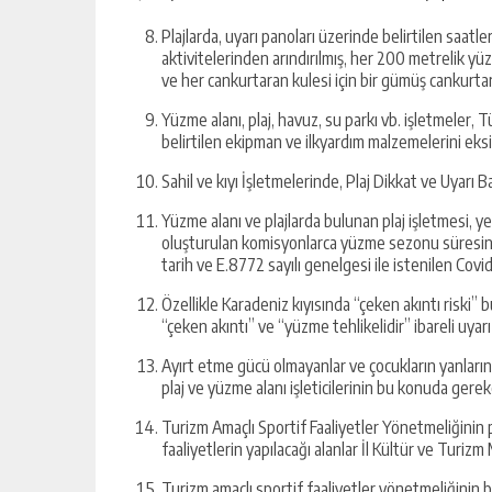
Plajlarda, uyarı panoları üzerinde belirtilen saatl
aktivitelerinden arındırılmış, her 200 metrelik yü
ve her cankurtaran kulesi için bir gümüş cankurt
Yüzme alanı, plaj, havuz, su parkı vb. işletmeler
belirtilen ekipman ve ilkyardım malzemelerini eksi
Sahil ve kıyı İşletmelerinde, Plaj Dikkat ve Uyarı 
Yüzme alanı ve plajlarda bulunan plaj işletmesi, 
oluşturulan komisyonlarca yüzme sezonu süresince
tarih ve E.8772 sayılı genelgesi ile istenilen Covid
Özellikle Karadeniz kıyısında “çeken akıntı riski”
“çeken akıntı” ve “yüzme tehlikelidir” ibareli uyarı
Ayırt etme gücü olmayanlar ve çocukların yanların
plaj ve yüzme alanı işleticilerinin bu konuda gere
Turizm Amaçlı Sportif Faaliyetler Yönetmeliğinin
faaliyetlerin yapılacağı alanlar İl Kültür ve Turi
Turizm amaçlı sportif faaliyetler yönetmeliğinin b