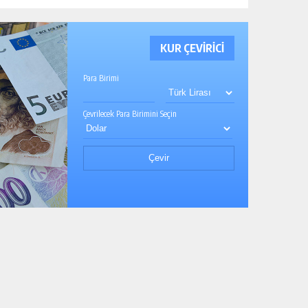
KUR ÇEVİRİCİ
Para Birimi
Çevrilecek Para Birimini Seçin
Çevir