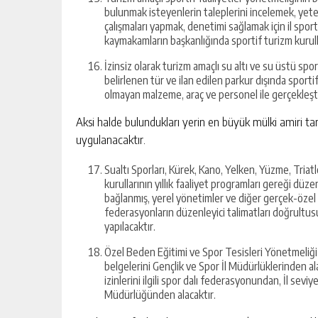
bulunmak isteyenlerin taleplerini incelemek, yete
çalışmaları yapmak, denetimi sağlamak için il sport
kaymakamların başkanlığında sportif turizm kurulla
İzinsiz olarak turizm amaçlı su altı ve su üstü spo
belirlenen tür ve ilan edilen parkur dışında sporti
olmayan malzeme, araç ve personel ile gerçekleşti
Aksi halde bulundukları yerin en büyük mülki amiri ta
uygulanacaktır.
Sualtı Sporları, Kürek, Kano, Yelken, Yüzme, Triat
kurullarının yıllık faaliyet programları gereği dü
bağlanmış, yerel yönetimler ve diğer gerçek-özel huk
federasyonların düzenleyici talimatları doğrultu
yapılacaktır.
Özel Beden Eğitimi ve Spor Tesisleri Yönetmeliği g
belgelerini Gençlik ve Spor İl Müdürlüklerinden ala
izinlerini ilgili spor dalı federasyonundan, İl sevi
Müdürlüğünden alacaktır.