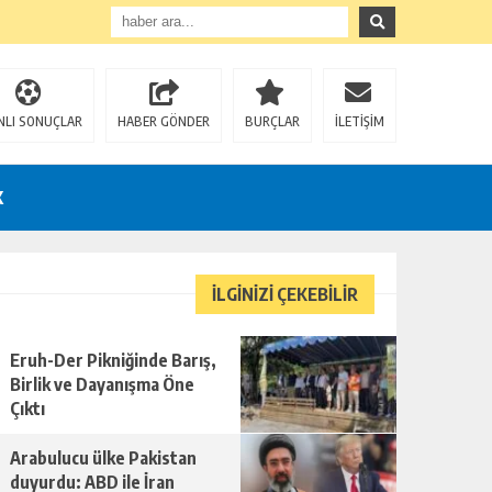
NLI SONUÇLAR
HABER GÖNDER
BURÇLAR
İLETİŞİM
K
İLGİNİZİ ÇEKEBİLİR
Eruh-Der Pikniğinde Barış,
Birlik ve Dayanışma Öne
Çıktı
Arabulucu ülke Pakistan
duyurdu: ABD ile İran