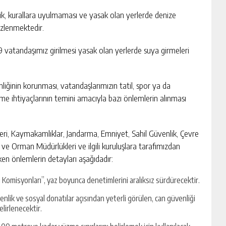
sizlik, kurallara uyulmaması ve yasak olan yerlerde denize
özlenmektedir.
69 vatandaşımız girilmesi yasak olan yerlerde suya girmeleri
nliğinin korunması, vatandaşlarımızın tatil, spor ya da
me ihtiyaçlarının temini amacıyla bazı önlemlerin alınması
eri, Kaymakamlıklar, Jandarma, Emniyet, Sahil Güvenlik, Çevre
m ve Orman Müdürlükleri ve ilgili kuruluşlara tarafımızdan
n önlemlerin detayları aşağıdadır:
Komisyonları”, yaz boyunca denetimlerini aralıksız sürdürecektir.
venlik ve sosyal donatılar açısından yeterli görülen, can güvenliği
elirlenecektir.