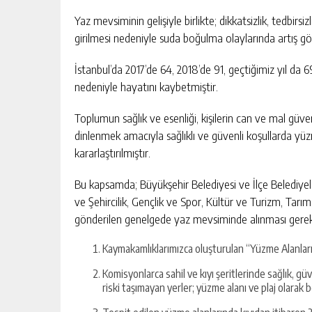
Yaz mevsiminin gelişiyle birlikte; dikkatsizlik, tedbir
girilmesi nedeniyle suda boğulma olaylarında artış g
İstanbul’da 2017’de 64, 2018’de 91, geçtiğimiz yıl da 
nedeniyle hayatını kaybetmiştir.
Toplumun sağlık ve esenliği, kişilerin can ve mal güve
dinlenmek amacıyla sağlıklı ve güvenli koşullarda yüz
kararlaştırılmıştır.
Bu kapsamda; Büyükşehir Belediyesi ve İlçe Belediyel
ve Şehircilik, Gençlik ve Spor, Kültür ve Turizm, Tarı
gönderilen genelgede yaz mevsiminde alınması gereke
Kaymakamlıklarımızca oluşturulan “Yüzme Alanları 
Komisyonlarca sahil ve kıyı şeritlerinde sağlık, gü
riski taşımayan yerler; yüzme alanı ve plaj olarak b