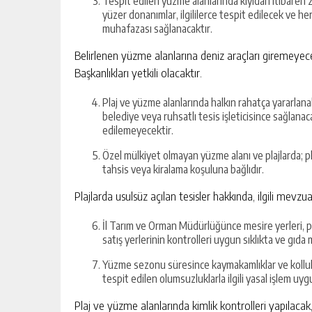
Tespit edilen yüzme alanlarında kıyıdan itibaren 2
yüzer donanımlar, ilgililerce tespit edilecek ve her
muhafazası sağlanacaktır.
Belirlenen yüzme alanlarına deniz araçları giremeyece
Başkanlıkları yetkili olacaktır.
Plaj ve yüzme alanlarında halkın rahatça yararlanabil
belediye veya ruhsatlı tesis işleticisince sağlanaca
edilemeyecektir.
Özel mülkiyet olmayan yüzme alanı ve plajlarda; pla
tahsis veya kiralama koşuluna bağlıdır.
Plajlarda usulsüz açılan tesisler hakkında, ilgili mevzu
İl Tarım ve Orman Müdürlüğünce mesire yerleri, pi
satış yerlerinin kontrolleri uygun sıklıkta ve gıda m
Yüzme sezonu süresince kaymakamlıklar ve kolluk 
tespit edilen olumsuzluklarla ilgili yasal işlem uyg
Plaj ve yüzme alanlarında kimlik kontrolleri yapılacak, 