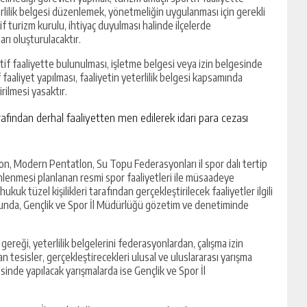
rlilik belgesi düzenlemek, yönetmeliğin uygulanması için gerekli
if turizm kurulu, ihtiyaç duyulması halinde ilçelerde
rı oluşturulacaktır.
rtif faaliyette bulunulması, işletme belgesi veya izin belgesinde
f faaliyet yapılması, faaliyetin yeterlilik belgesi kapsamında
rilmesi yasaktır.
rafından derhal faaliyetten men edilerek idari para cezası
lon, Modern Pentatlon, Su Topu Federasyonları il spor dalı tertip
zenlenmesi planlanan resmi spor faaliyetleri ile müsaadeye
uk tüzel kişilikleri tarafından gerçekleştirilecek faaliyetler ilgili
sunda, Gençlik ve Spor İl Müdürlüğü gözetim ve denetiminde
ereği, yeterlilik belgelerini federasyonlardan, çalışma izin
n tesisler, gerçekleştirecekleri ulusal ve uluslararası yarışma
yesinde yapılacak yarışmalarda ise Gençlik ve Spor İl