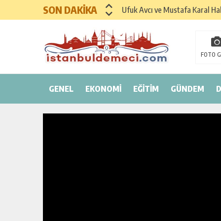
SON DAKİKA
Ufuk Avcı ve Mustafa Karal Hak
Hayırsever İş İnsanı Mehmet As
Sinemada Yapay Zeka Sempozy
FOTO G
Uluslararası Sağlık Turizmi F
GENEL
EKONOMİ
İspanya Sağlık Turizminde 202
EĞİTİM
GÜNDEM
Dr. Ali Yükseloğlu: Sağlık Tur
SANAYİ VE TİCARET KONFEDE
GENÇLİK VE SPOR KONFEDERAS
AKADEMİDE VE SEKTÖRDE DE