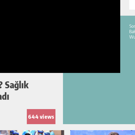
So
Bak
Wuh
? Sağlık
adı
644 views