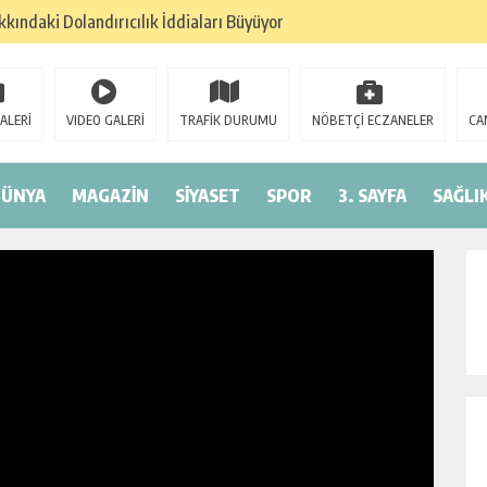
kındaki Dolandırıcılık İddiaları Büyüyor
lan: “Çanakkale, Bir Milletin Yeniden Doğuşudur”
umu Beyoğlu’nda Düzenleniyor
ALERİ
VIDEO GALERİ
TRAFİK DURUMU
NÖBETÇİ ECZANELER
CA
ederasyonu 75 Ülkede Küresel Ağını Kurdu
6 Hedeflerini Büyütüyor
DÜNYA
MAGAZİN
SİYASET
SPOR
3. SAYFA
SAĞLI
izminde 2026 Hedefleri Netleşti
RASYONU SANKON DAN HALİL FALYALI İÇİN MESAJ YAYINLADI
YONUN DAN HALİL FALYALI İÇİN SAYGI MESAJI YAYINLADI
PREM: KONFEDERASYON BAŞKANI HAKKINDA ‘SAHTE DOKTORA’ ŞOK