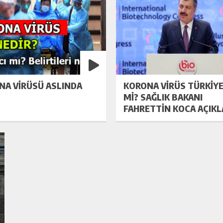
NA VIRÜSÜ ASLINDA
KORONA VIRÜS TÜRKIYE
MI? SAĞLIK BAKANI
FAHRETTIN KOCA AÇIKL
TEMIZLIK ÜRÜNLERINDE FIYAT ARTIŞI!
KIM I