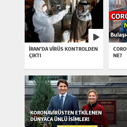
İRAN’DA VIRÜS KONTROLDEN
CORO
ÇIKTI
NE?
KORONAVIRÜSTEN ETKILENEN
TTI!
DÜNYACA ÜNLÜ ISIMLER!