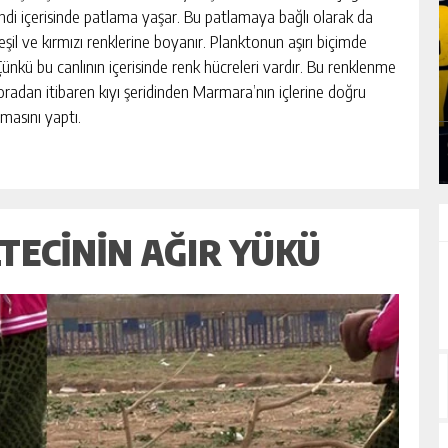
endi içerisinde patlama yaşar. Bu patlamaya bağlı olarak da
il ve kırmızı renklerine boyanır. Planktonun aşırı biçimde
SLAN:
ERUH-DER PIKNIĞINDE BARIŞ, BIRLIK VE
Çünkü bu canlının içerisinde renk hücreleri vardır. Bu renklenme
DEN
DAYANIŞMA ÖNE ÇIKTI
oradan itibaren kıyı şeridinden Marmara’nın içlerine doğru
amasını yaptı.
GÜNLÜK HABER AKIŞI
TECININ AĞIR YÜKÜ