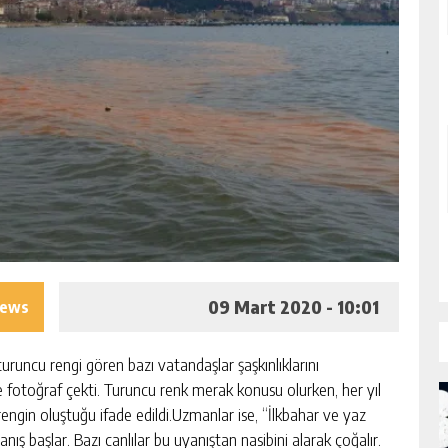
09 Mart 2020 - 10:01
iews
runcu rengi gören bazı vatandaşlar şaşkınlıklarını
e fotoğraf çekti. Turuncu renk merak konusu olurken, her yıl
engin oluştuğu ifade edildi.Uzmanlar ise, “İlkbahar ve yaz
 başlar. Bazı canlılar bu uyanıştan nasibini alarak çoğalır.