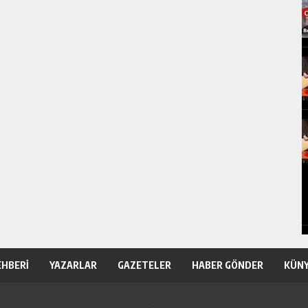
EHBERİ
YAZARLAR
GAZETELER
HABER GÖNDER
KÜN