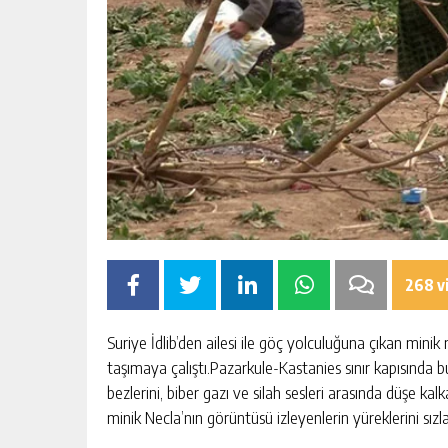
268 v
Suriye İdlib’den ailesi ile göç yolculuğuna çıkan mini
taşımaya çalıştı.Pazarkule-Kastanies sınır kapısında b
bezlerini, biber gazı ve silah sesleri arasında düşe k
minik Necla’nın görüntüsü izleyenlerin yüreklerini sı