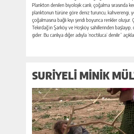
Plankton denilen biyolojik canlı, çoğalma sırasında k
planktonun türüne göre deniz turuncu, kahverengi, yeş
HAYIRSEVER İŞ İNSANI MEHMET A
çoğalmasına bağlı kıyı şeridi boyunca renkler oluşur. 
“ÇANAKKALE, BIR MILLETIN YENI
Tekirdağ’ın Şarköy ve Hoşköy sahillerinden başlayıp, 
DOĞUŞUDUR”
gider. Bu canlıya diğer adıyla ‘noctiluca’ denilir” açıkl
GÜNLÜK HABER AKIŞI
SURIYELI MINIK MÜL