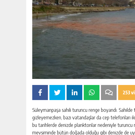
253 v
Süleymanpaşa sahili turuncu renge boyandı. Sahilde tu
gizleyemezken, bazı vatandaşlar da cep telefonları il
bu tarihlerde denizde planktonlar nedeniyle turuncu r
mevsiminde bütün doğada olduğu gibi denizde de uyanış