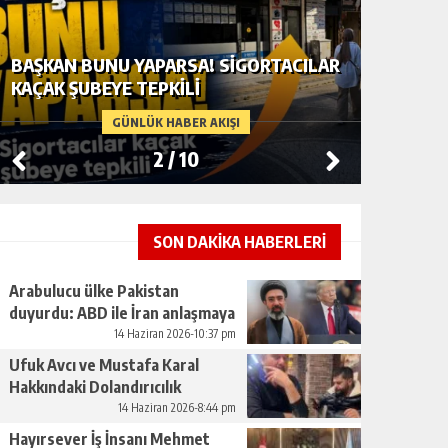
BAŞKAN BUNU YAPARSA! SIGORTACILAR
ARABUL
KAÇAK ŞUBEYE TEPKILI
ABD ILE
GÜNLÜK HABER AKIŞI
2
/
10
SON DAKİKA HABERLERİ
Arabulucu ülke Pakistan
duyurdu: ABD ile İran anlaşmaya
vardı
14 Haziran 2026-10:37 pm
Ufuk Avcı ve Mustafa Karal
Hakkındaki Dolandırıcılık
İddiaları Büyüyor
14 Haziran 2026-8:44 pm
Hayırsever İş İnsanı Mehmet