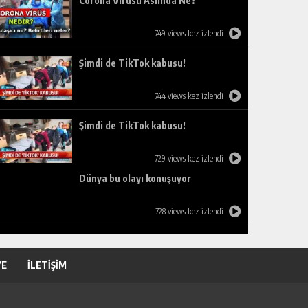
Corona Virüsü Aslında Ne?
749 views kez izlendi
Şimdi de TikTok kabusu!
744 views kez izlendi
Şimdi de TikTok kabusu!
729 views kez izlendi
Dünya bu olayı konuşuyor
728 views kez izlendi
YE
İLETİŞİM