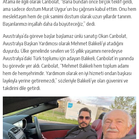
Atama ile ilgili olarak Canbolat, “Bana bundan önce birçok teklif geldi,
ama sadece dostum Murat Uygur’un bu çağrısını kabul ettim. Onu hem
meslektaşım hem de çok samimi dostum olarak uzun yıllardır tanırım.
Başarılarımızı inşallah daha da büyüteceğiz,” dedi.
Avustralya’da göreve başlar başlamaz ünlü sanatçı Okan Canbolat,
Avustralya Başkan Yardımcısı olarak Mehmet Balıkeli’yi atadığını
duyurdu. Ülke genelinde sevilen ve 55 yıllık yaşamını neredeyse
Avustralya’daki Türk toplumu için adayan Balıkeli, Canbolat’ın yanında
bu görevde yer aldı. Canbolat, “Mehmet Balıkeli hem toplum adamı
hem de hemşehrimdir. Yardımcım olarak en iyi hizmeti ondan başkası
layıkıyla yerine getiremezdi,” sözleriyle Balıkeli’ye olan güvenini ve
takdirini dile getirdi.