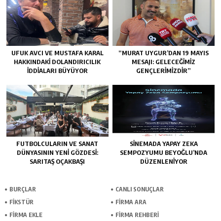
UFUK AVCI VE MUSTAFA KARAL
“MURAT UYGUR’DAN 19 MAYIS
HAKKINDAKI DOLANDIRICILIK
MESAJI: GELECEĞIMIZ
İDDIALARI BÜYÜYOR
GENÇLERIMIZDIR”
FUTBOLCULARIN VE SANAT
SINEMADA YAPAY ZEKA
DÜNYASININ YENI GÖZDESI:
SEMPOZYUMU BEYOĞLU’NDA
SARITAŞ OÇAKBAŞI
DÜZENLENIYOR
BURÇLAR
CANLI SONUÇLAR
FİKSTÜR
FİRMA ARA
FİRMA EKLE
FİRMA REHBERİ