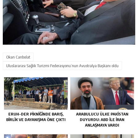
Okan Canbolat
Uluslararası Sağlık Turizmi Federasyonu’nun Avustralya Başkanı oldu
ERUH-DER PIKNIĞINDE BARIŞ,
ARABULUCU ÜLKE PAKISTAN
BIRLIK VE DAYANIŞMA ÖNE ÇIKTI
DUYURDU: ABD ILE İRAN
ANLAŞMAYA VARDI