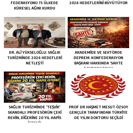
FEDERASYONU 75 ÜLKEDE
2026 HEDEFLERINI BÜYÜTÜYOR
KÜRESEL AĞINI KURDU
DR. ALI YÜKSELOĞLU: SAĞLIK
AKADEMİDE VE SEKTÖRDE
TURIZMINDE 2026 HEDEFLERI
DEPREM: KONFEDERASYON
NETLEŞTI
BAŞKANI HAKKINDA ‘SAHTE
DOKTORA’ ŞOKU!
SAĞLIK TURİZMİNDE ‘TEŞVİK’
PROF DR HAŞMET MESUT ÖZSOY
SKANDALI: PROFESÖRÜN ÇEKİ
GENÇLER TARAFINDAN TÜRKİYE
REHİN, DİĞERİNE 20 YIL HAPİS
DE YILIN DOKTORU SEÇİLDİ
İSTEMİ!